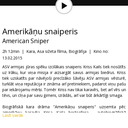
Dāvanu
kartes
Uzkodas
Amerikāņu snaiperis
American Sniper
B2B
2h 12min
|
Kara, Asa sižeta filma, Biogrāfija
|
Kino no:
13.02.2015
Kino
Klubs
ASV armijas jūras spēku izcilākais snaiperis Kriss Kails tiek nosūtīts
uz Irāku, kur viņa misija ir aizsargāt savus armijas biedrus. Kriss
tiek uzskatīts par nāvējoši precīzāko šāvēju ASV armijas vēsturē,
turklāt viņa reputācija ir zināma arī pretiniekiem, padarot viņu pašu
par iekārojamu mērķi. Tomēr Kriss nav tikai karavīrs, bet arī vīrs un
tēvs, un cīņa par savu ģimeni, izrādās, arī var būt ārkārtīgi smaga.
Biogrāfiskā kara drāma "Amerikāņu snaiperis" uzņemta pēc
amerikāņu karavīra Krisa Kaila bestsellera - autobiogrāfiskā
Lasīt vairāk
romāna motīviem. Filmas režisors ir pieredzējušais kino veterāns
Klints Īstvuds ("Oskari" par filmām "Miljons dolāru mazulīte",