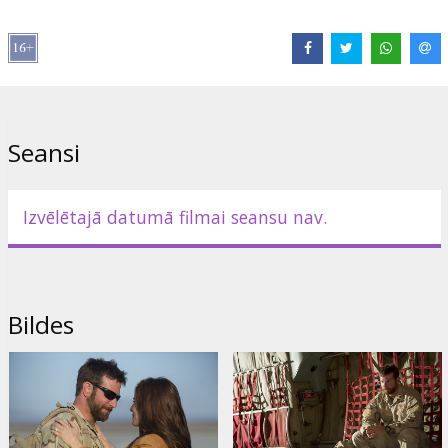
"Nepiedots"). Titullomu filmā atveido Bredlijs Kūpers ("Oskara"
nominācijas par filmām "Optimista stāsts", "Amerikāņu afēra").
Pārējās lomās - Sjenna Millere, Džeiks Makdormans, Lūks Graims,
Nevids Negabans, Kīrs O'Donels un citi.
Filma angļu valodā ar subtitriem latviešu un krievu valodā.
Seansi
Izplatītājs:
Acme Film SIA
Režisors:
Clint Eastwood
Izvēlētajā datumā filmai seansu nav.
Lomās:
Bradley Cooper
,
Sienna Miller
,
Jake McDorman
,
Luke
Grimes
,
Navid Negahban
,
Keir O’Donnell
Saites:
Facebook
,
Oficiālā mājas lapa
,
IMDB
Bildes