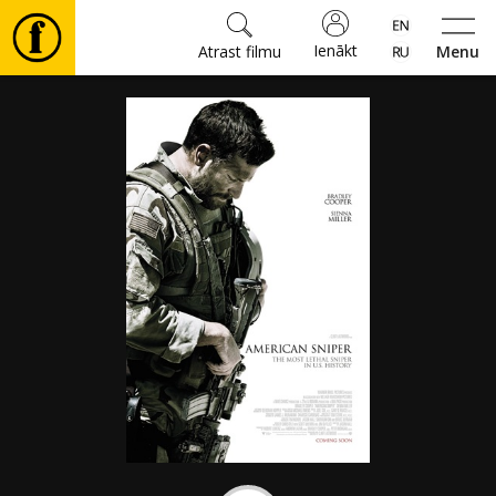
Ienākt
Atrast filmu
Menu
Filmas
🎵
Biļetes
Kultūra
Pasākumi
Ziņas