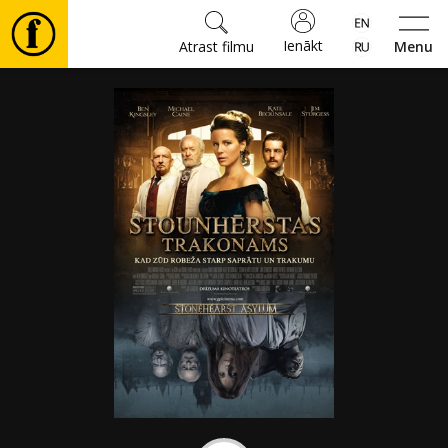
Ienākt
Atrast filmu
Menu
Filmas
🎵
Biļetes
Kultūra
Pasākumi
Ziņas