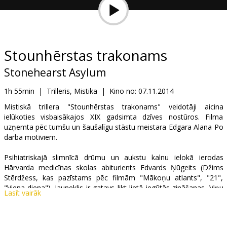
Dāvanu
kartes
Uzkodas
Stounhērstas trakonams
Stonehearst Asylum
B2B
1h 55min
|
Trilleris, Mistika
|
Kino no:
07.11.2014
Kino
Mistiskā trillera "Stounhērstas trakonams" veidotāji aicina
ielūkoties visbaisākajos XIX gadsimta dzīves nostūros. Filma
Klubs
uzņemta pēc tumšu un šaušalīgu stāstu meistara Edgara Alana Po
darba motīviem.
Psihiatriskajā slimnīcā drūmu un aukstu kalnu ielokā ierodas
Hārvarda medicīnas skolas abiturients Edvards Ņūgeits (Džims
Stērdžess, kas pazīstams pēc filmām "Mākoņu atlants", "21",
"Viena diena"). Jauneklis ir gatavs likt lietā iegūtās zināšanas. Viņu
Lasīt vairāk
sagaida iestādes vadītājs – profesors Sailass Lems (Bens
Kingslijs). Apskatot slimnīcu, jaunais cilvēks iepazīstas ar vienu no
pacientēm – Elīzu Greivsu (Keita Bekinseila). Skaistā meitene ar