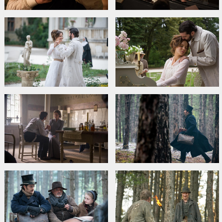
Režisors:
Brad Anderson
Lomās:
Kate Beckinsale
,
Jim Sturgess
,
Ben Kingsley
,
Michael
Caine
,
David Thewlis
,
Brendan Gleeson
Saites:
IMDB
,
Oficiālā mājas lapa
,
Facebook