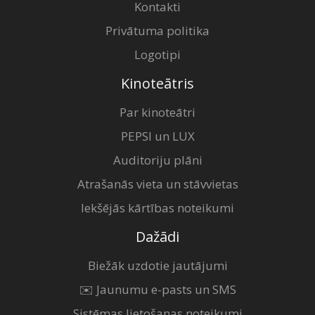
Kontakti
Privātuma politika
Logotipi
Kinoteātris
Par kinoteātri
PEPSI un LUX
Auditoriju plāni
Atrašanās vieta un stāvvietas
Iekšējās kārtības noteikumi
Dažādi
Biežāk uzdotie jautājumi
✉️ Jaunumu e-pasts un SMS
Sistēmas lietošanas noteikumi