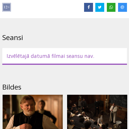
vārīgo dvēseli ieinteresē topošo ārstu, taču izvairās no saskares ar
viņu.
Ar laiku kļūst skaidrs, ka ne tikai trakonama pacienti ir mīklaini.
Kādudien Edvards apmaldās milzīgajā namā un nokļūst pagrabā,
par kura esamību viņam iepriekš nebija ne jausmas. Tas, kas tur
Seansi
apslēpts, uz visiem laikiem mainīs gan jaunā ārsta, gan pārējo
psihiatriskās slimnīcas iemītnieku likteni.
Režisors Breds Andersons ("Mašīnists", "Transsibīrijas ekspresis")
Izvēlētajā datumā filmai seansu nav.
radījis vairākas filmas par izmaiņām cilvēka saprātā. Viņš lieliski
prot atainot slimas psihes murgu pasauli. Šoreiz režisors pēta
garīgi slimos. Ar lielisku aktieru palīdzību tas izdodas ļoti ticami.
Filmā tēlo balvas "Oskars" laureāti Bens Kingslijs un Maikls Keins.
Viena no galvenajām lomām nav biedējusi Keitu Bekinseilu – britu
Bildes
aktrisi ar neaizmirstamu smaidu, ko pazīstam pēc filmām
"Aviators" un "Pērlhārbora".
Filma angļu valodā ar subtitriem latviešu un krievu valodā.
Izplatītājs:
Garsu pasaulio irasai UAB