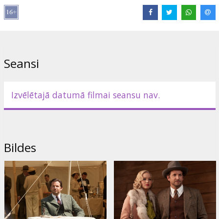
ir tik ļoti nepanesama, ka Serēna uzdod vienam no strādniekiem
puisi nogalināt…
Līdzīgi kā filmā "Vējiem līdzi" šo filmu caurstrāvo mīlestība,
traģēdija, naids, drāma un spriedze, kas risinās uz vēsturiska fona.
Seansi
"Serēna" ir trešā reize, kad uz lielā ekrāna satiekas Amerikas
Kinoakadēmijas balvas ieguvēja Dženifera Lorensa ("Bada spēles",
"Amerikāņu afēra" un "Optimista stāsts") un Amerikas
Kinoakadēmijas balvas nominants Bredlijs Kūpers ("Paģiras",
Izvēlētajā datumā filmai seansu nav.
"Amerikāņu afēra" un "Optimista stāsts"). Filmu ir režisējusi
Sūzena Bīra ("Lietas, ko pazaudējām ugunsgrēkā" un "Labākā
pasaulē").
Filma angļu valodā ar subtitriem latviešu un krievu valodā.
Bildes
Izplatītājs:
Acme Film SIA
Režisors:
Susanne Bier
Lomās:
Jennifer Lawrence
,
Bradley Cooper
,
Toby Jones
,
Rhys Ifans
Saites:
IMDB
,
Facebook