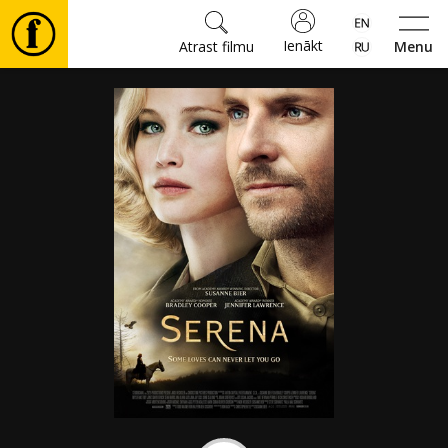
Ienākt
Atrast filmu
Menu
Filmas
🎵
Biļetes
Kultūra
Pasākumi
Ziņas