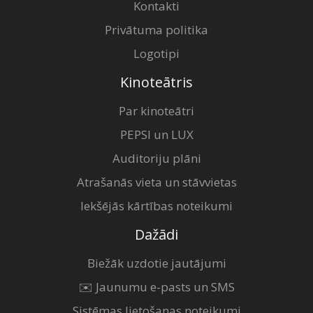
Kontakti
Privātuma politika
Logotipi
Kinoteātris
Par kinoteātri
PEPSI un LUX
Auditoriju plāni
Atrašanās vieta un stāvvietas
Iekšējās kārtības noteikumi
Dažādi
Biežāk uzdotie jautājumi
✉️ Jaunumu e-pasts un SMS
Sistēmas lietošanas noteikumi