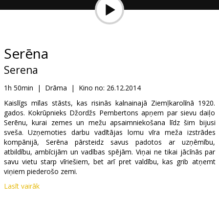
Dāvanu
kartes
Uzkodas
Serēna
Serena
B2B
1h 50min
|
Drāma
|
Kino no:
26.12.2014
Kino
Kaislīgs mīlas stāsts, kas risinās kalnainajā Ziemļkarolīnā 1920.
gados. Kokrūpnieks Džordžs Pembertons apņem par sievu daiļo
Klubs
Serēnu, kurai zemes un mežu apsaimniekošana līdz šim bijusi
sveša. Uzņemoties darbu vadītājas lomu vīra meža izstrādes
kompānijā, Serēna pārsteidz savus padotos ar uzņēmību,
atbildību, ambīcijām un vadības spējām. Viņai ne tikai jācīnās par
savu vietu starp vīriešiem, bet arī pret valdību, kas grib atņemt
viņiem piederošo zemi.
Lasīt vairāk
Nelaime ienāk jaunajā ģimenē ar ziņu, ka pēc pārtrūkušas
grūtniecības Serēnai vairs nevar būt bērnu. Džordžam savukārt ir
ārlaulības dēls, kas dzimis pirms viņš iepazinās ar Serēnu. Šī doma