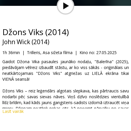
Dāvanu
kartes
Uzkodas
Džons Viks (2014)
John Wick (2014)
B2B
1h 36min
|
Trilleris, Asa sižeta filma
|
Kino no:
27.05.2025
Kino
Gaidot Džona Vika pasaules jaunāko nodaļu, "Balerīna" (2025),
piedāvājam vēlreiz izbaudīt stāstu, ar ko viss sākās - oriģinālais un
Klubs
neatkārtojamais "Džons Viks" atgriežas uz LIELĀ ekrāna tikai
VIENĀ seansā!
Džons Viks – reiz leģendārs algotais slepkava, kas pārtraucis savu
nodarbi pēc savas sievas nāves. Viņš dzīvo noslēdzies vientulībā
līdz brīdim, kad kāds jauns gangsteris-sadists izdomā iztraucēt viņa
mieru. Džonam neatliek nekas cits, kā noņemt pārvalku no savas
Lasīt vairāk
lielās pistoles un izrēķināties ar apvainotājiem...
Filmu "Titānu cīņa" un "Pilsēta" producents piedāvā jaunu asa