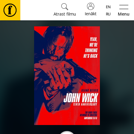
Ienākt
Atrast filmu
Menu
Filmas
🎵
Biļetes
Kultūra
Pasākumi
Ziņas