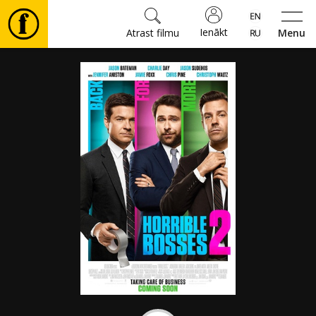
Ienākt
Atrast filmu
Menu
Filmas
🎵
Biļetes
Kultūra
Pasākumi
Ziņas