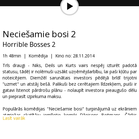
Dāvanu
kartes
Uzkodas
Neciešamie bosi 2
Horrible Bosses 2
B2B
1h 48min
|
Komēdija
|
Kino no:
28.11.2014
Kino
Trīs draugi - Niks, Deils un Kurts vairs nespēj izturēt padotā
statusu, tādēļ ir nolēmuši uzsākt uzņēmējdarbību, lai paši kļūtu par
Klubs
noteicējiem. Diemžēl sarunātais investors pēdējā brīdī trijotni
"uzmet" un atstāj bešā. Palikuši bez cerētajiem līdzekļiem, puiši ir
gatavi īstenot pārdrošu plānu - nolaupīt investora pieaugušo dēlu
un pieprasīt izpirkuma maksu.
Populārās komēdijas "Neciešamie bosi" turpinājumā uz ekrāniem
atgriežas skatītāju iemīļotie komiķi Džeisons Beitmans, Čārlijs
Lasīt vairāk
Dejs un Džeisons Sudeikis, kā arī Dženifera Enistone ("Milleru
ģimenīte") un "Oskara" laureāti Džeimijs Fokss ("Rejs") un Kevins
Speisijs ("Amerikāņu skaistums"). Viltīgo investoru un viņa dēlu