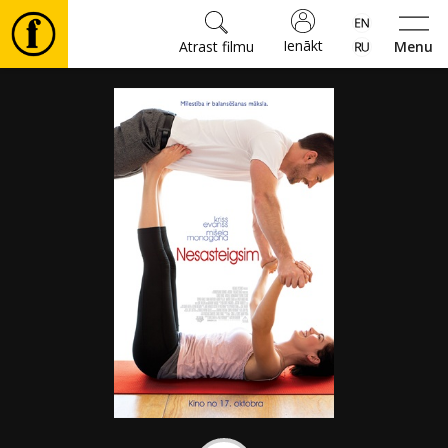
Ienākt
Atrast filmu
Menu
Filmas
🎵
Biļetes
Kultūra
Pasākumi
Ziņas