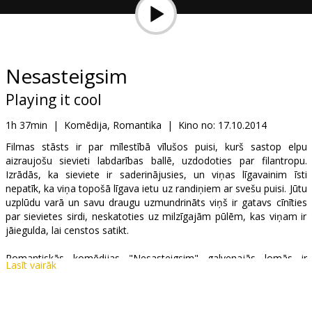
Dāvanu
kartes
Uzkodas
Nesasteigsim
Playing it cool
B2B
1h 37min
|
Komēdija, Romantika
|
Kino no:
17.10.2014
Kino
Filmas stāsts ir par mīlestībā vīlušos puisi, kurš sastop elpu
aizraujošu sievieti labdarības ballē, uzdodoties par filantropu.
Klubs
Izrādās, ka sieviete ir saderinājusies, un viņas līgavainim īsti
nepatīk, ka viņa topošā līgava ietu uz randiņiem ar svešu puisi. Jūtu
uzplūdu varā un savu draugu uzmundrināts viņš ir gatavs cīnīties
par sievietes sirdi, neskatoties uz milzīgajām pūlēm, kas viņam ir
jāiegulda, lai censtos satikt.
Romantiskās komēdijas "Nesasteigsim" galvenajās lomās ir
Lasīt vairāk
slavenie aktieri Kriss Evanss ("Atriebēji", "Kapteinis Amerika 2:
Ziemas kareivis" un "Caur sniegiem"), Mišela Monagana
("Pirmkods", "Paspēt laikā", "Ērgļa acs") un Antonijs Makie