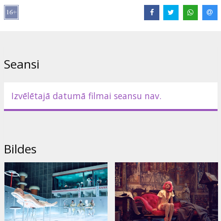
boss, virtuāla psihoanalītiķe un seksapīla blondīne. Ikviens no
viņiem ir ieinteresēts, lai Nulles teorēma tiktu pierādīta vai apgāzta.
Reiz liktenis dāvā varonim iespēju rast atbildes uz visiem viņa
oriģinālajiem jautājumiem. Ko gan viņš izvēlēsies? Mieru vai
nevaldāmu haosu, pieticīgu eksistenci pelēkā būdiņā vai spilgtu,
Seansi
iznīcinošu mīlestību...
KINOMĀNA KOMENTĀRS
Izvēlētajā datumā filmai seansu nav.
"Nulles teorēma" ir svētki kino estētiem, izmanīgs reliģiozuma un
zinātniskā skepticisma savijums, paradoksu dzirkstījums, dīvainību
un ekstravaganču parāde spožā ģeniālu aktieru izpildījumā.
Šis ir ļoti reti sastopams art house kino dārgums daudz
Bildes
pieredzējušās publikas ceļā. Autori nebīstas izskatīties gudri un
nepataisa skatītājus par muļķiem. Tādu kino ir patīkami skatīties,
tas iegulst dvēselē un mudina brīvākā brīdī apcerēt mūžīgo.
Filma angļu valodā ar subtitriem latviešu un krievu valodā.
Izplatītājs:
Festivāls "Baltijas pērle"