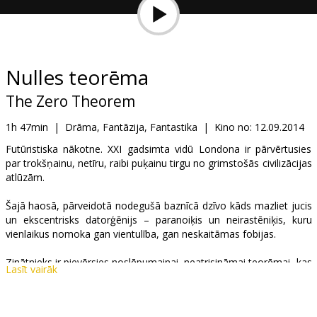
Dāvanu
kartes
Uzkodas
Nulles teorēma
The Zero Theorem
B2B
1h 47min
|
Drāma, Fantāzija, Fantastika
|
Kino no:
12.09.2014
Kino
Futūristiska nākotne. XXI gadsimta vidū Londona ir pārvērtusies
par trokšņainu, netīru, raibi puķainu tirgu no grimstošās civilizācijas
Klubs
atlūzām.
Šajā haosā, pārveidotā nodegušā baznīcā dzīvo kāds mazliet jucis
un ekscentrisks datorģēnijs – paranoiķis un neirastēniķis, kuru
vienlaikus nomoka gan vientulība, gan neskaitāmas fobijas.
Zinātnieks ir pievērsies noslēpumainai, neatrisināmai teorēmai, kas
Lasīt vairāk
spētu apstiprināt esamības niecīgumu un bezjēdzību. Šo risinājumu
meklē ne tikai viņš, bet arī slepens Menedžments, kas valda pār
pasauli ar visu redzošu iekārtu palīdzību, jauns hakeris, cinisks