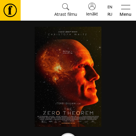
Ienākt
Atrast filmu
Menu
Filmas
🎵
Biļetes
Kultūra
Pasākumi
Ziņas