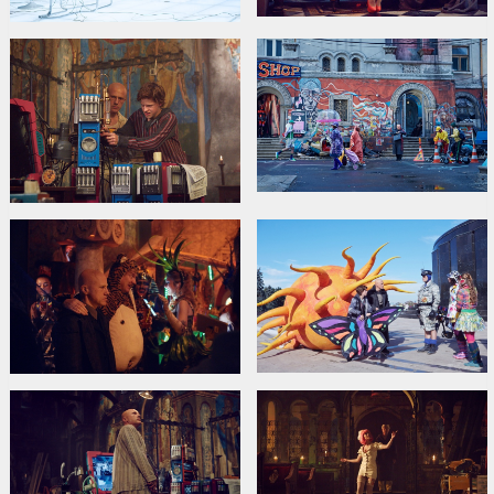
Režisors:
Terry Gilliam
Lomās:
Christoph Waltz
,
Mélanie Thierry
,
David Thewlis
,
Lucas
Hedges
,
Matt Damon
,
Ben Whishaw
,
Tilda Swinton
Saites:
Baltijas Pērle
,
IMDB
,
Facebook
,
Oficiālā mājas lapa