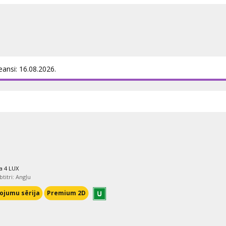
ēm. Pārējās lomās – Neitans Guns
ansjēna. Diriģē Endrū Deiviss.
eansi: 16.08.2026.
a 4 LUX
btitri: Angļu
ojumu sērija
Premium 2D