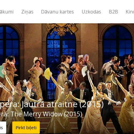
ākumi
Ziņas
Dāvanu kartes
Uzkodas
B2B
Kin
era: Jautrā atraitne (2015)
ra: The Merry Widow (2015)
is
Pirkt biļeti