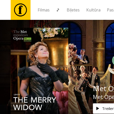
Filmas
🎵
Biļetes
Kultūra
Pas
Filmas
🎵
Biļetes
Kultūra
Met Op
Pasākumi
Met Ope
Ziņas
Treiler