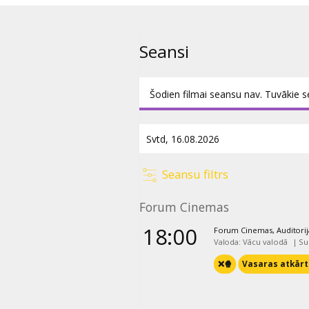
dziedošām un dejojošām grizet
(Danilo) un Kellija O’Hara – Val
Seansi
Šodien filmai seansu nav. Tuvākie s
Seansu filtrs
Forum Cinemas
18:00
Forum Cinemas, Auditorij
Valoda: Vācu valodā
|
Su
❌🍿
Vasaras atkārt