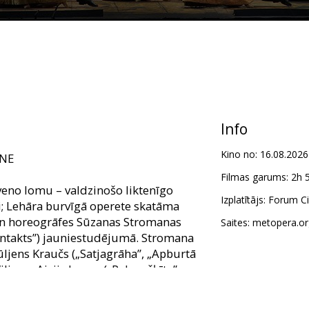
Info
Kino no:
16.08.2026
TNE
Filmas garums:
2h 
veno lomu – valdzinošo liktenīgo
Izplatītājs:
Forum Cin
zi; Lehāra burvīgā operete skatāma
 un horeogrāfes Sūzanas Stromanas
Saites:
metopera.or
ontakts”) jauniestudējumā. Stromana
ljens Kraučs („Satjagrāha”, „Apburtā
ljams Aivijs Longs („Pelnrušķīte”,
dījuši jūgendstila vidi, kuras
ais restorāns „Maxim’s” ar