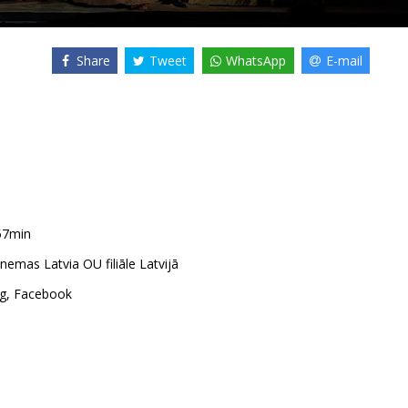
Share
Tweet
WhatsApp
E-mail
57min
emas Latvia OU filiāle Latvijā
g
,
Facebook