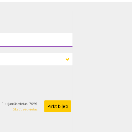
Pieejamās vietas
:
76
/
91
Pirkt biļeti
Skatīt sēdvietas