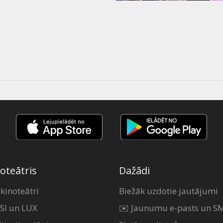
oteātris
Dažādi
 kinoteātri
Biežāk uzdotie jautājumi
SI un LUX
✉️ Jaunumu e-pasts un S