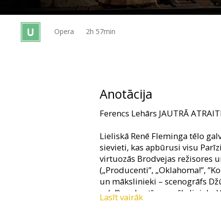
Dāvanu
kartes
Opera
2h 57min
Uzkodas
B2B
Anotācija
Kino
Ferencs Lehārs JAUTRĀ ATRAI
Klubs
Lieliskā Renē Fleminga tēlo gal
sievieti, kas apbūrusi visu Parī
virtuozās Brodvejas režisores
(„Producenti”, „Oklahoma!”, ”K
un mākslinieki – scenogrāfs Džū
sala”) un kostīmu mākslinieks Vi
Lasīt vairāk
„Pelēkie dārzi”, „Matulaka”) – ra
kulminācijas punkts ir leģendār