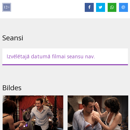
Režisors:
Alexandre Coffre
Lomās:
Dany Boon
,
Valérie Bonneton
,
Denis Ménochet
,
Bérangère McNeese
,
Albert Delpy
Saites:
IMDB
,
Facebook
Seansi
Izvēlētajā datumā filmai seansu nav.
Bildes