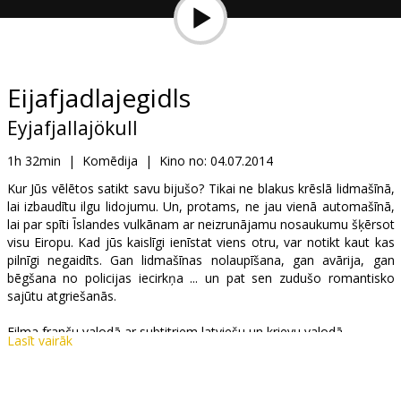
Dāvanu
kartes
Uzkodas
Eijafjadlajegidls
Eyjafjallajökull
B2B
1h 32min
|
Komēdija
|
Kino no:
04.07.2014
Kino
Kur Jūs vēlētos satikt savu bijušo? Tikai ne blakus krēslā lidmašīnā,
lai izbaudītu ilgu lidojumu. Un, protams, ne jau vienā automašīnā,
Klubs
lai par spīti Īslandes vulkānam ar neizrunājamu nosaukumu šķērsot
visu Eiropu. Kad jūs kaislīgi ienīstat viens otru, var notikt kaut kas
pilnīgi negaidīts. Gan lidmašīnas nolaupīšana, gan avārija, gan
bēgšana no policijas iecirkņa ... un pat sen zudušo romantisko
sajūtu atgriešanās.
Filma franču valodā ar subtitriem latviešu un krievu valodā.
Lasīt vairāk
Izplatītājs:
Latvian Theatrical Distribution