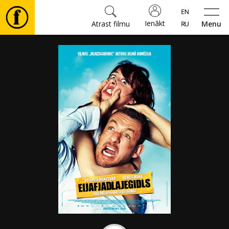
Ienākt
Atrast filmu
Menu
Filmas
🎵
Biļetes
Kultūra
Pasākumi
Ziņas