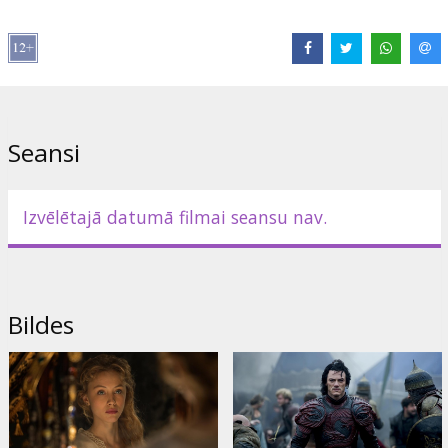
Barks
,
Charlie Cox
Saites:
IMDB
,
Oficiālā mājas lapa
,
Facebook
Seansi
Izvēlētajā datumā filmai seansu nav.
Bildes