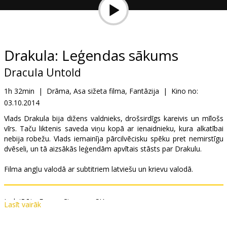
Dāvanu
kartes
Uzkodas
Drakula: Leģendas sākums
Dracula Untold
B2B
1h 32min
|
Drāma, Asa sižeta filma, Fantāzija
|
Kino no:
03.10.2014
Kino
Klubs
Vlads Drakula bija dižens valdnieks, drošsirdīgs kareivis un mīlošs
vīrs. Taču liktenis saveda viņu kopā ar ienaidnieku, kura alkatībai
nebija robežu. Vlads iemainīja pārcilvēcisku spēku pret nemirstīgu
dvēseli, un tā aizsākās leģendām apvītais stāsts par Drakulu.
Filma angļu valodā ar subtitriem latviešu un krievu valodā.
Izplatītājs:
Forum Cinemas, SIA
Lasīt vairāk
Režisors:
Gary Shore
Lomās:
Luke Evans
,
Sarah Gadon
,
Dominic Cooper
,
Samantha