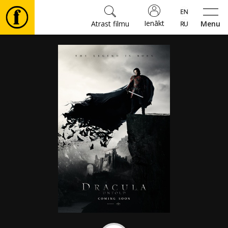
Ienākt
Atrast filmu
Menu
Filmas
🎵
Biļetes
Kultūra
Pasākumi
Ziņas