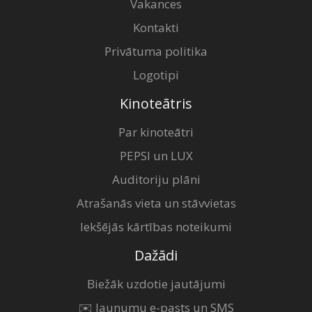
Vakances
Kontakti
Privātuma politika
Logotipi
Kinoteātris
Par kinoteātri
PEPSI un LUX
Auditoriju plāni
Atrašanās vieta un stāvvietas
Iekšējās kārtības noteikumi
Dažādi
Biežāk uzdotie jautājumi
✉️ Jaunumu e-pasts un SMS