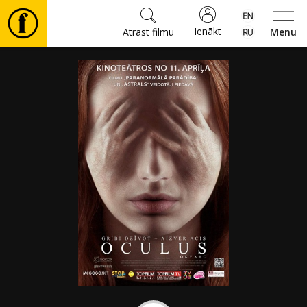
Ienākt
Atrast filmu
Menu
Filmas
🎵
Biļetes
Kultūra
Pasākumi
Ziņas