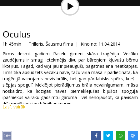
Dāvanu
kartes
Uzkodas
Oculus
1h 45min
|
Trilleris, Šausmu filma
|
Kino no:
11.04.2014
B2B
Pirms desmit gadiem Raselu ģimeni skāra traģēdija. Vecāku
zaudējums ir smagi ietekmējis divu par bāreņiem kļuvušu bērnu
Kino
likteņus. Tagad, kad viņi jau ir pieauguši, pagātnes ēna neatkāpjas.
Tims tika apsūdzēts vecāku nāvē, taču viņa māsa ir pārliecināta, ka
Klubs
traģēdijā vainojams nevis brālis, bet gan pārdabisks spēks, kurš…
slēpjas spogulī. Meklējot pierādījumus brāļa nevainīgumam, māsa
noskaidro, ka līdzīgas nāves piemeklējušas bijušos spoguļa
īpašniekus vairāku gadsimtu garumā - vēl nenojaušot, ka pavisam
drīz modīsies viņu bērnības murgs.
Lasīt vairāk
Filma angļu valodā ar subtitriem latviešu un krievu valodā.
Izplatītājs:
SIA "TFB"