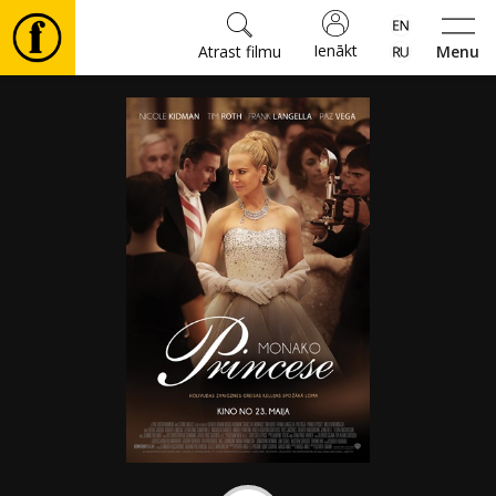
Ienākt
Atrast filmu
Menu
Filmas
🎵
Biļetes
Kultūra
Pasākumi
Ziņas