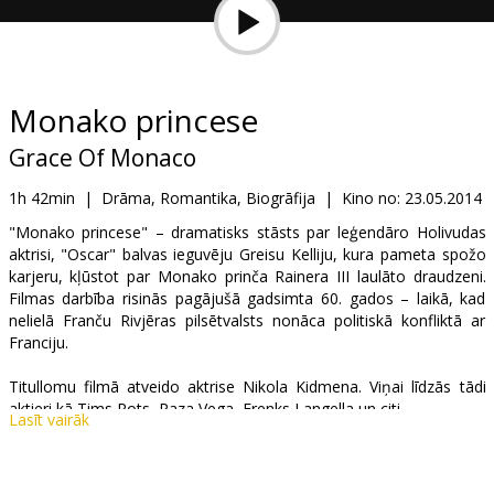
Dāvanu
kartes
Uzkodas
Monako princese
Grace Of Monaco
B2B
1h 42min
|
Drāma, Romantika, Biogrāfija
|
Kino no:
23.05.2014
Kino
"Monako princese" – dramatisks stāsts par leģendāro Holivudas
aktrisi, "Oscar" balvas ieguvēju Greisu Kelliju, kura pameta spožo
Klubs
karjeru, kļūstot par Monako prinča Rainera III laulāto draudzeni.
Filmas darbība risinās pagājušā gadsimta 60. gados – laikā, kad
nelielā Franču Rivjēras pilsētvalsts nonāca politiskā konfliktā ar
Franciju.
Titullomu filmā atveido aktrise Nikola Kidmena. Viņai līdzās tādi
aktieri kā Tims Rots, Paza Vega, Frenks Langella un citi.
Lasīt vairāk
Filma angļu un franču valodā ar subtitriem latviešu un krievu
valodā.