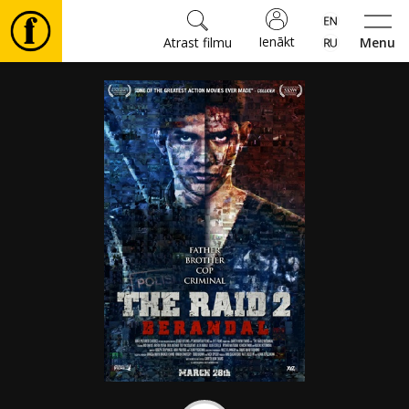
Ienākt
Atrast filmu
Menu
Filmas
🎵
Biļetes
Kultūra
Pasākumi
Ziņas