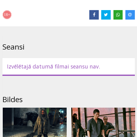
Izplatītājs:
Forum Cinemas, SIA
Režisors:
Gareth Evans
Lomās:
Iko Uwais
,
Julie Estelle
,
Yayan Ruhian
,
Donny Alamsyah
,
Oka Antara
,
Arifin Putra
Saites:
IMDB
,
Oficiālā mājas lapa
Seansi
Izvēlētajā datumā filmai seansu nav.
Bildes