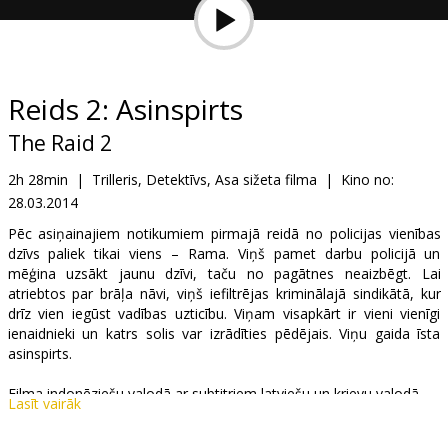
Dāvanu
kartes
Uzkodas
Reids 2: Asinspirts
The Raid 2
B2B
2h 28min
|
Trilleris, Detektīvs, Asa sižeta filma
|
Kino no:
28.03.2014
Kino
Klubs
Pēc asiņainajiem notikumiem pirmajā reidā no policijas vienības
dzīvs paliek tikai viens – Rama. Viņš pamet darbu policijā un
mēģina uzsākt jaunu dzīvi, taču no pagātnes neaizbēgt. Lai
atriebtos par brāļa nāvi, viņš iefiltrējas kriminālajā sindikātā, kur
drīz vien iegūst vadības uzticību. Viņam visapkārt ir vieni vienīgi
ienaidnieki un katrs solis var izrādīties pēdējais. Viņu gaida īsta
asinspirts.
Filma indonēziešu valodā ar subtitriem latviešu un krievu valodā.
Lasīt vairāk