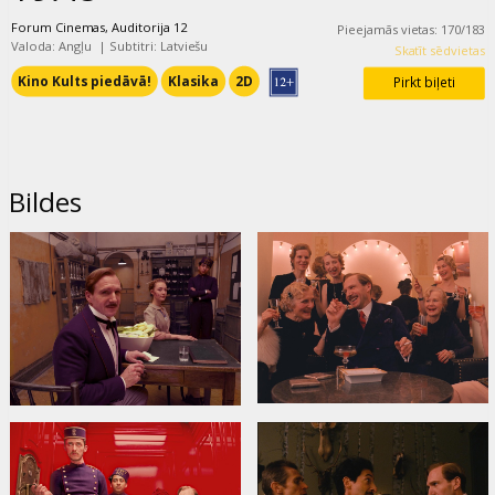
Forum Cinemas, Auditorija 12
Pieejamās vietas
:
170
/
183
Valoda: Angļu
|
Subtitri: Latviešu
Skatīt sēdvietas
Kino Kults piedāvā!
Klasika
2D
Pirkt biļeti
Bildes