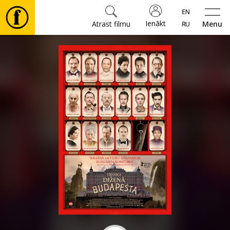
Ienākt
Atrast filmu
Menu
Filmas
🎵
Biļetes
Kultūra
Pasākumi
Ziņas