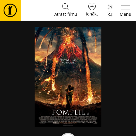
Ienākt
Atrast filmu
Menu
Filmas
🎵
Biļetes
Kultūra
Pasākumi
Ziņas