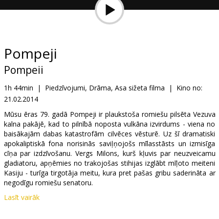
Dāvanu
kartes
Uzkodas
Pompeji
Pompeii
B2B
1h 44min
|
Piedzīvojumi, Drāma, Asa sižeta filma
|
Kino no:
21.02.2014
Kino
Klubs
Mūsu ēras 79. gadā Pompeji ir plaukstoša romiešu pilsēta Vezuva
kalna pakājē, kad to pilnībā noposta vulkāna izvirdums - viena no
baisākajām dabas katastrofām cilvēces vēsturē. Uz šī dramatiski
apokaliptiskā fona norisinās saviļņojošs mīlasstāsts un izmisīga
cīņa par izdzīvošanu. Vergs Milons, kurš kļuvis par neuzveicamu
gladiatoru, apņēmies no trakojošas stihijas izglābt mīļoto meiteni
Kasiju - turīga tirgotāja meitu, kura pret pašas gribu saderināta ar
negodīgu romiešu senatoru.
Lasīt vairāk
Vizuāli iespaidīgās, episkās drāmas „Pompeji" režisors ir Pols V.S.
Andersons („Nezūdošais ļaunums", „Trīs musketieri", „Svešais pret