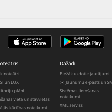
oteātris
Dažādi
 kinoteātri
Biežāk uzdotie jautājumi
SI un LUX
✉️ Jaunumu e-pasts un S
itoriju plāni
Sistēmas lietošanas
noteikumi
ašanās vieta un stāvvietas
XML serviss
šējās kārtības noteikumi