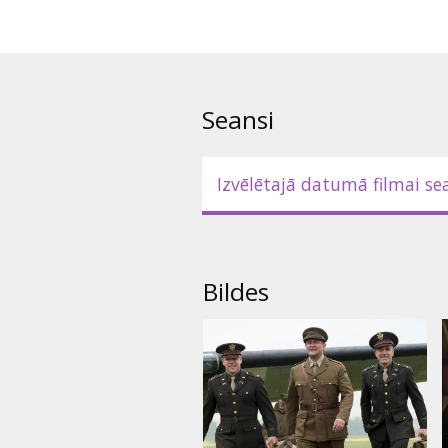
Filma angļu valodā ar subtitrie
Seansi
Izvēlētajā datumā filmai se
Bildes