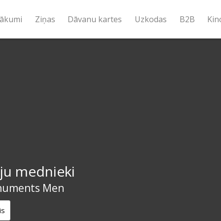
ākumi
Ziņas
Dāvanu kartes
Uzkodas
B2B
Kin
iju mednieki
numents Men
is