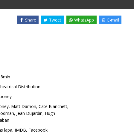
Share
Tweet
WhatsApp
E-mail
58min
heatrical Distribution
looney
oney
,
Matt Damon
,
Cate Blanchett
,
oodman
,
Jean Dujardin
,
Hugh
laban
as lapa
,
IMDB
,
Facebook