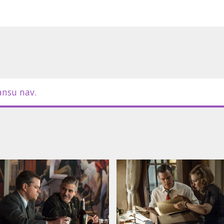
m latviešu un krievu valodā.
ansu nav.