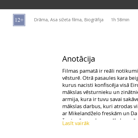
Dāvanu
kartes
Drāma, Asa sižeta filma, Biogrāfija
1h 58min
Uzkodas
B2B
Anotācija
Kino
Filmas pamatā ir reāli notikumi
Klubs
vēsturē. Otrā pasaules kara bei
kurus nacisti konfiscēja visā Eir
mākslas vēsturnieku un zinātni
armija, kura ir tuvu savai sakāv
mākslas darbus, kuri atrodas viņ
ar Mikelandželo freskām un Da 
šautenēm un kara mākslu, spēs i
Lasīt vairāk
sasniegumus?