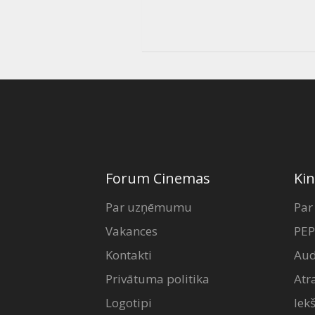
Forum Cinemas
Kin
Par uzņēmumu
Par
Vakances
PEP
Kontakti
Aud
Privātuma politika
Atr
Logotipi
Iek