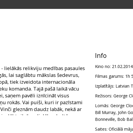
Info
Kino no:
21.02.2014
 - lielākās relikviju medības pasaules
gās, lai saglābtu mākslas šedevrus,
Filmas garums:
1h 
opā, tiek izveidota internacionāla
Izplatītājs:
Latvian T
eku komanda. Tajā pašā laikā vācu
ei, saņem pavēli iznīcināt visus
Režisors:
George C
u rokās. Vai puiši, kuri ir pazīstami
Lomās:
George Clo
Vinči gleznām daudz labāk, nekā ar
Bill Murray
,
John G
zglābt cilvēces lielākos kultūras
Bonneville
,
Bob Ba
Saites:
Oficiālā māj