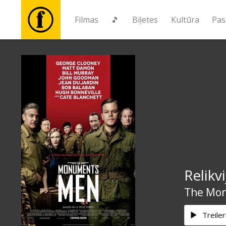
Filmas
🎵
Biļetes
Kultūra
Pas
Filmas
🎵
Biļetes
Kultūra
Relikv
Pasākumi
The Mo
Ziņas
Treiler