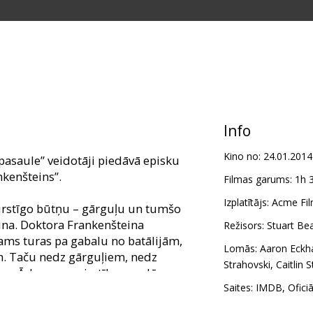
Info
Kino no:
24.01.2014
asaule” veidotāji piedāvā episku
nkenšteins”.
Filmas garums:
1h 
Izplatītājs:
Acme Fil
irstīgo būtņu – gārguļu un tumšo
una. Doktora Frankenšteina
Režisors:
Stuart Bea
ms turas pa gabalu no batālijām,
Lomās:
Aaron Eckh
m. Taču nedz gārguļiem, nedz
Strahovski
,
Caitlin 
eru Ādama nemirstības noslēpums,
cenu.
Saites:
IMDB
,
Ofici