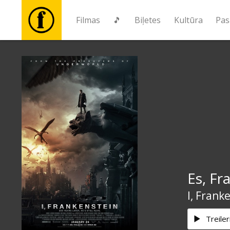
Filmas
🎵
Biļetes
Kultūra
Pas
Filmas
🎵
Biļetes
Kultūra
Es, Fr
Pasākumi
I, Frank
Ziņas
Treiler