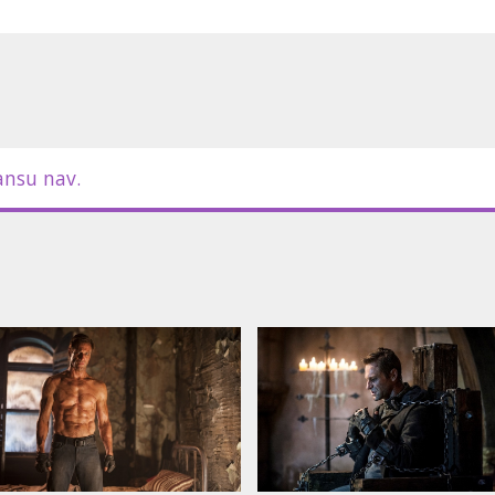
m latviešu un krievu valodā.
ansu nav.