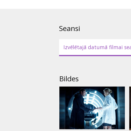
Filma angļu valodā ar subtitrie
Seansi
Izvēlētajā datumā filmai se
Bildes