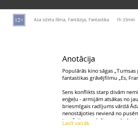
Dāvanu
kartes
Asa sižeta filma, Fantāzija, Fantastika
1h 33min
Uzkodas
B2B
Anotācija
Kino
Populārās kino sāgas „Tumsas p
Klubs
fantastikas grāvējfilmu „Es, Fra
Sens konflikts starp divām nem
eņģeļu - armijām atsākas no ja
briesmīgais radījums vārdā Āda
nenostājoties nevienā no pusē
tumšajiem eņģeļiem nedod mi
Lasīt vairāk
kuru viņi alkst atklāt par katru 