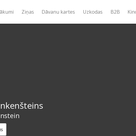
ākumi
Ziņas
Dāvanu kartes
Uzkodas
B2B
Kin
ankenšteins
enstein
is