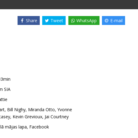
Share
Tweet
WhatsApp
E-mail
33min
m SIA
ttie
art
,
Bill Nighy
,
Miranda Otto
,
Yvonne
Stasey
,
Kevin Grevioux
,
Jai Courtney
ālā mājas lapa
,
Facebook