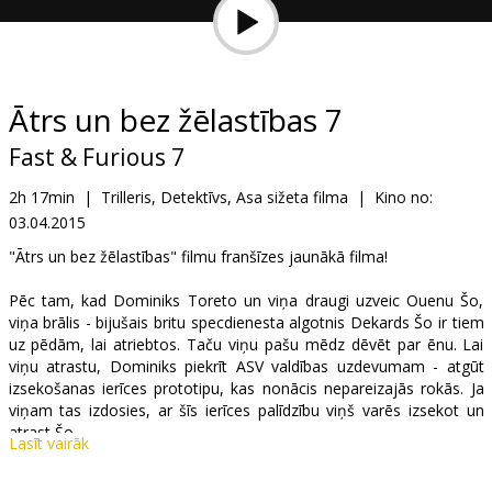
Dāvanu
kartes
Uzkodas
Ātrs un bez žēlastības 7
Fast & Furious 7
B2B
2h 17min
|
Trilleris, Detektīvs, Asa sižeta filma
|
Kino no:
03.04.2015
Kino
Klubs
"Ātrs un bez žēlastības" filmu franšīzes jaunākā filma!
Pēc tam, kad Dominiks Toreto un viņa draugi uzveic Ouenu Šo,
viņa brālis - bijušais britu specdienesta algotnis Dekards Šo ir tiem
uz pēdām, lai atriebtos. Taču viņu pašu mēdz dēvēt par ēnu. Lai
viņu atrastu, Dominiks piekrīt ASV valdības uzdevumam - atgūt
izsekošanas ierīces prototipu, kas nonācis nepareizajās rokās. Ja
viņam tas izdosies, ar šīs ierīces palīdzību viņš varēs izsekot un
atrast Šo.
Lasīt vairāk
Filma angļu valodā ar subtitriem latviešu un krievu valodā.