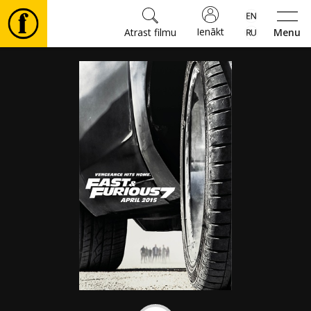
Ienākt
Atrast filmu
Menu
Filmas
🎵
Biļetes
Kultūra
Pasākumi
Ziņas