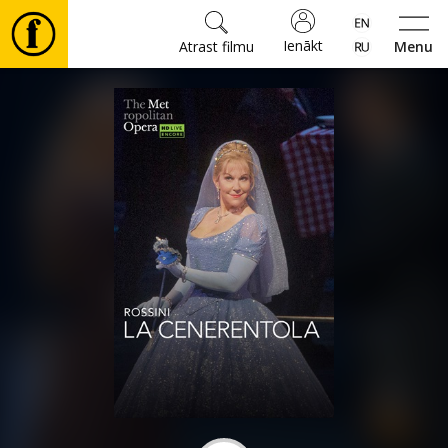
Ienākt
Atrast filmu
Menu
Filmas
🎵
Biļetes
Kultūra
Pasākumi
Ziņas