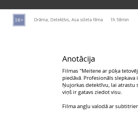
Dāvanu
kartes
Drāma, Detektīvs, Asa sižeta filma
1h 58min
Uzkodas
B2B
Anotācija
Kino
Filmas "Meitene ar pūķa tetovē
Klubs
piedāvā. Profesionāls slepkava i
Ņujorkas detektīvu, lai atrastu
viņš ir gatavs ziedot visu.
Filma angļu valodā ar subtitrie