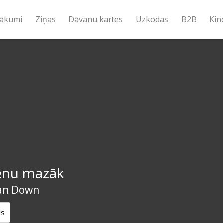
ākumi
Ziņas
Dāvanu kartes
Uzkodas
B2B
Kin
ienu mazāk
an Down
is