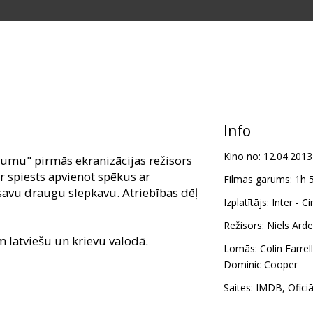
Info
Kino no:
12.04.2013
jumu" pirmās ekranizācijas režisors
r spiests apvienot spēkus ar
Filmas garums:
1h 
 savu draugu slepkavu. Atriebības dēļ
Izplatītājs:
Inter - C
Režisors:
Niels Ard
m latviešu un krievu valodā.
Lomās:
Colin Farrell
Dominic Cooper
Saites:
IMDB
,
Ofici