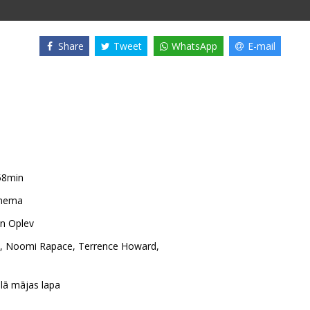
Share
Tweet
WhatsApp
E-mail
58min
inema
en Oplev
,
Noomi Rapace
,
Terrence Howard
,
ālā mājas lapa