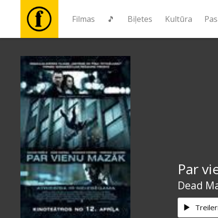
Filmas
🎵
Biļetes
Kultūra
Pas
Filmas
🎵
Biļetes
Kultūra
Par v
Pasākumi
Dead M
Ziņas
Treiler