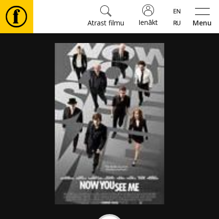
Ienākt
Atrast filmu
Menu
Filmas
🎵
Biļetes
Kultūra
Pasākumi
Ziņas