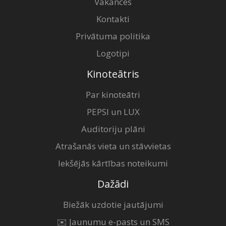
Vakances
Kontakti
Privātuma politika
Logotipi
Kinoteātris
Par kinoteātri
PEPSI un LUX
Auditoriju plāni
Atrašanās vieta un stāvvietas
Iekšējās kārtības noteikumi
Dažādi
Biežāk uzdotie jautājumi
✉️ Jaunumu e-pasts un SMS