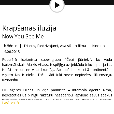
Dāvanu
kartes
Uzkodas
Krāpšanas ilūzija
Now You See Me
B2B
1h 56min
|
Trilleris, Piedzīvojumi, Asa sižeta filma
|
Kino no:
14.06.2013
Kino
Klubs
Populārā iluzionistu super-grupa "Četri jātnieki", ko vada
harizmātiskais Maikls Atlass, ir spējīga uz jebkādu triku – pat ja tas
ir bīstams un ne visai likumīgs. Aplaupīt banku citā kontinentā –
viņiem tas ir nieks! Taču tādi triki nevar nepievērst likumsargu
uzmanību.
FIB aģents Dilans un viņa pāriniece – Interpola aģente Alma,
neskatoties uz pilnīgu raksturu nesaderību, apvieno savus spēkus
krāpšanu atmaskošanai. Viņi aicina palīgā arī slavenu iluzionistu
Lasīt vairāk
atmaskotāju Tadeušu Bredliju, kurš apgalvo, ka zinot "Četru
jātnieku" triku veikšanas knifus. Taču pavisam drīz kļūst skaidrs, ka