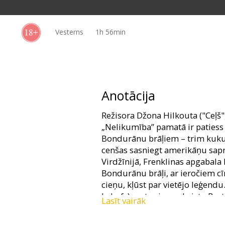
Dāvanu
kartes
Vesterns
1h 56min
Uzkodas
B2B
Anotācija
Kino
Režisora Džona Hilkouta ("Ceļš"
Klubs
„Nelikumība” pamatā ir patiess 
Bondurānu brāļiem – trim kuku
cenšas sasniegt amerikāņu sapni
Virdžīnijā, Frenklinas apgabala 
Bondurānu brāļi, ar ieročiem c
cieņu, kļūst par vietējo leģendu
Labofs) met acis uz skaisto Ber
Lasīt vairāk
vidējais brālis Forests(Toms Hā
krāpšanu, vecākajam – Hovardam