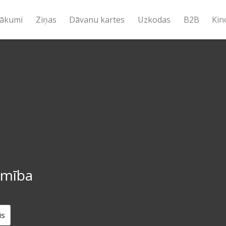
ākumi
Ziņas
Dāvanu kartes
Uzkodas
B2B
Kin
umība
is