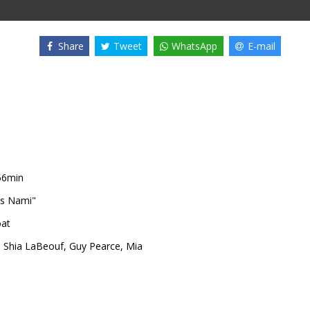
Share
Tweet
WhatsApp
E-mail
56min
as Nami"
oat
,
Shia LaBeouf
,
Guy Pearce
,
Mia