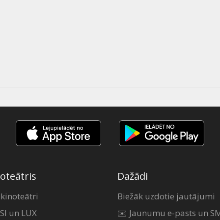
oteātris
Dažādi
 kinoteātri
Biežāk uzdotie jautājumi
SI un LUX
✉️ Jaunumu e-pasts un S