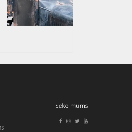
Seko mums
MS