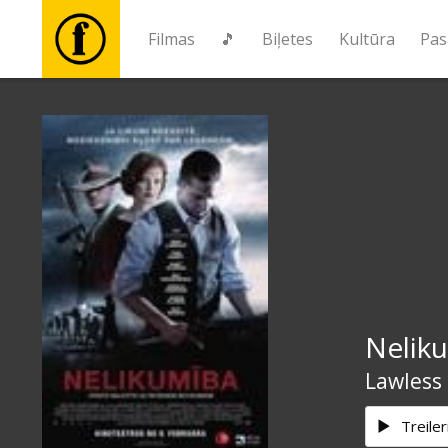
Filmas
🎵
Biļetes
Kultūra
Pas
Filmas
🎵
Biļetes
Kultūra
Nelik
Pasākumi
Lawless
Ziņas
Treiler