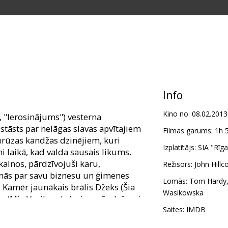
Info
Kino no:
08.02.2013
, "Ierosinājums") vesterna
stāsts par nelāgas slavas apvītajiem
Filmas garums:
1h 
rūzas kandžas dzinējiem, kuri
Izplatītājs:
SIA "Rīg
 laikā, kad valda sausais likums.
kalnos, pārdzīvojuši karu,
Režisors:
John Hillc
īnās par savu biznesu un ģimenes
Lomās:
Tom Hardy
. Kamēr jaunākais brālis Džeks (Šia
Wasikowska
tu (Mia Vasikovska), vienmēr drūmais
rdijs)visus tur aizdomās par
Saites:
IMDB
(Džeisons Klārks) nākas risināt