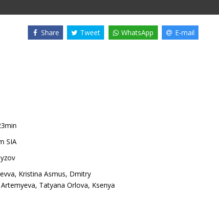
Share
Tweet
WhatsApp
E-mail
23min
m SIA
byzov
Revva
,
Kristina Asmus
,
Dmitry
 Artemyeva
,
Tatyana Orlova
,
Ksenya