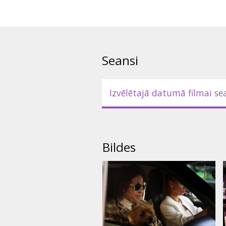
Filma krievu valodā ar subtitir
Seansi
Izvēlētajā datumā filmai se
Bildes