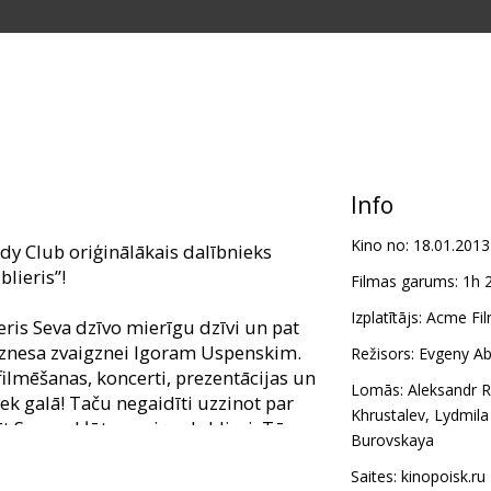
Info
Kino no:
18.01.2013
y Club oriģinālākais dalībnieks
lieris”!
Filmas garums:
1h 
Izplatītājs:
Acme Fil
is Seva dzīvo mierīgu dzīvi un pat
vbiznesa zvaigznei Igoram Uspenskim.
Režisors:
Evgeny A
ilmēšanas, koncerti, prezentācijas un
Lomās:
Aleksandr 
iek galā! Taču negaidīti uzzinot par
Khrustalev
,
Lydmila
 Sevam kļūt par viņa dublieri. Tā
Burovskaya
saulē, kur viņu gaida neaizmirstami
Saites:
kinopoisk.ru