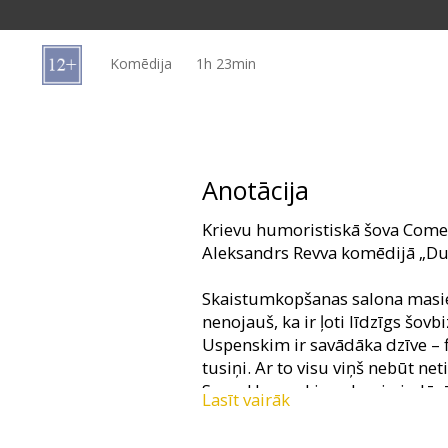
Dāvanu
kartes
Komēdija
1h 23min
Uzkodas
B2B
Anotācija
Kino
Krievu humoristiskā šova Comed
Klubs
Aleksandrs Revva komēdijā „Dub
Skaistumkopšanas salona masier
nenojauš, ka ir ļoti līdzīgs šo
Uspenskim ir savādāka dzīve – f
tusiņi. Ar to visu viņš nebūt net
Sevu, Uspenskis nolemj piedāvāt
Lasīt vairāk
Seva tiek svešajā šovbiznesa pa
piedzīvojumi!