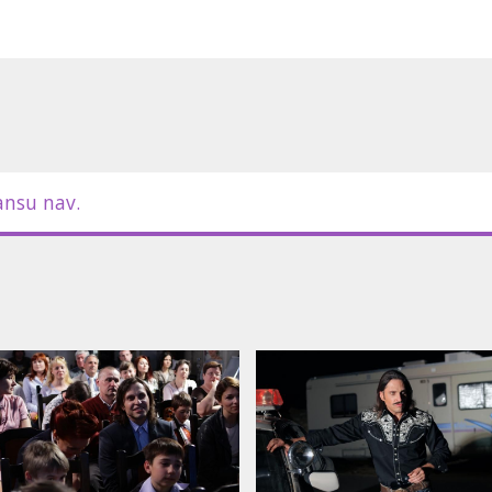
em latviešu valodā.
ansu nav.