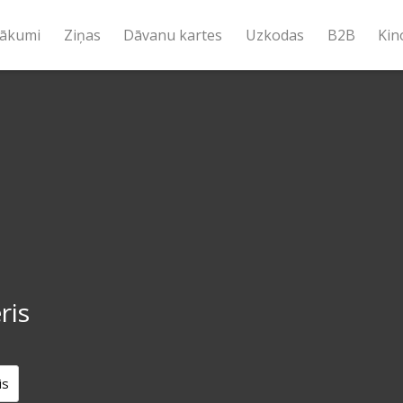
ākumi
Ziņas
Dāvanu kartes
Uzkodas
B2B
Kin
ris
is