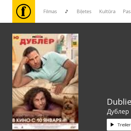
Filmas
🎵
Biļetes
Kultūra
Pas
Filmas
🎵
Biļetes
Kultūra
Dublie
Pasākumi
Дублер
Ziņas
Treiler