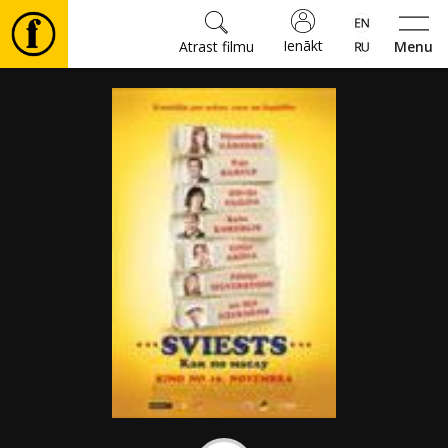
Ienākt
Atrast filmu
Menu
Filmas
🎵
Biļetes
Kultūra
Pasākumi
Ziņas