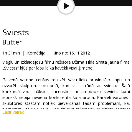
Dāvanu
kartes
Uzkodas
Sviests
Butter
B2B
1h 31min
|
Komēdija
|
Kino no:
16.11.2012
Kino
Vieglu un izklaidējošu filmu režisora Džima Fīlda Smita jaunā filma
„Sviests” kļūs par labu laika kavēkli visai ģimenei.
Klubs
Galvenā varone cenšas realizēt savu lielo provinciālo sapni un
uzvarēt skulptoru konkursā, kuri visi strādā ar sviestu. Šajā
konkursā viņai nāksies sacensties ar ambiciozu sievieti, kurai
iepriekš nebija neviena konkurenta šajā arodā. Paralēli varones-
skulptores stāstam notiek pievēršanās tādam problēmām, kā,
piemēram, „tēvi un dēli”, „kas dzīvē ir galvenais” un citiem vienmēr
Lasīt vairāk
aktuāliem jautājumiem. Filmā „Sviests” būs interesanti vērot Hjū
Džekmenu, kurš būs nomainījis savu mutanta kostīmu no „X
cilvēkiem” uz provinciāla amerikāņu puiša apģērbu.