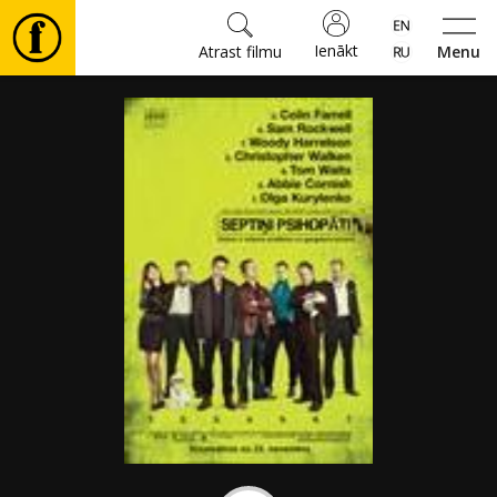
Ienākt
Atrast filmu
Menu
Filmas
🎵
Biļetes
Kultūra
Pasākumi
Ziņas