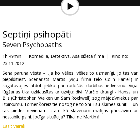
Dāvanu
kartes
Uzkodas
Septiņi psihopāti
Seven Psychopaths
B2B
1h 49min
|
Komēdija, Detektīvs, Asa sižeta filma
|
Kino no:
23.11.2012
Kino
Klubs
Sena paruna vēsta – „ja ko vēlies, vēlies to uzmanīgi, jo tas var
piepildīties“. Scenārists Martis (viņu filmā tēlo Colin Farrell) ir
sagatavojies atdot jebko par radošās darbības iedvesmu. Viņa
lūgšanas tika uzklausītas ar uzviju: divi Marčio draugi - Hanss un
Bils (Christopheri Walken un Sam Rockwell) zog mājdzīvniekus par
izpirkumu. Tomēr šoreiz tie nozog ne to Shi-Tsu šķirnes sunīti – un
tas pieder nevienam citam kā slavenam mafijas pārstāvim ar
nestabilu psihi. Jocīga situācija? Tikai ne Martim!
Lasīt vairāk
Filmā piedalās arī Colin Farrell (“In Bruges”, “Total recal”), Sam
Rockwell (“Iron Man II”, “The Green Mile”), Woody Harrelson