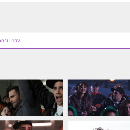
m latviešu un krievu valodā.
ansu nav.