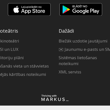
oteātris
Dažādi
 kinoteātri
Biežāk uzdotie jautājumi
SI un LUX
✉️ Jaunumu e-pasts un S
itoriju plāni
Sistēmas lietošanas
noteikumi
ašanās vieta un stāvvietas
XML serviss
šējās kārtības noteikumi