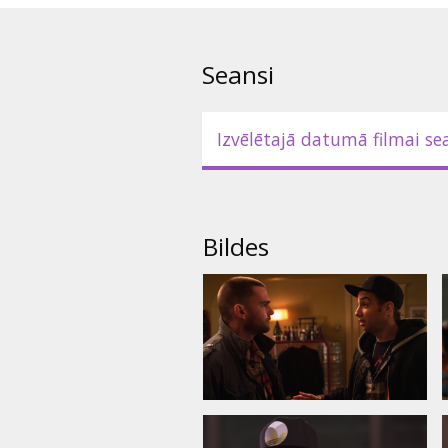
domām) meitenes mīlestību.
Filma angļu valodā ar subtitrie
Seansi
Izvēlētajā datumā filmai se
Bildes