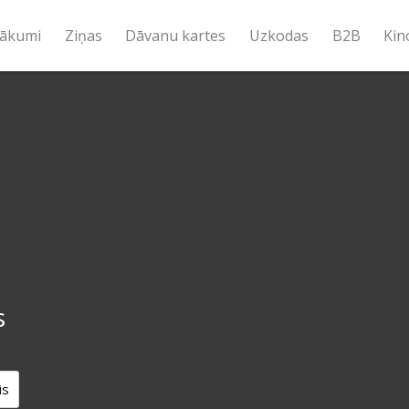
ākumi
Ziņas
Dāvanu kartes
Uzkodas
B2B
Kin
s
is