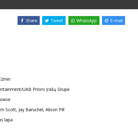
Share
Tweet
WhatsApp
E-mail
32min
tertainment/UAB Prioro Įrašų Grupė
Dowse
am Scott
,
Jay Baruchel
,
Alison Pill
as lapa