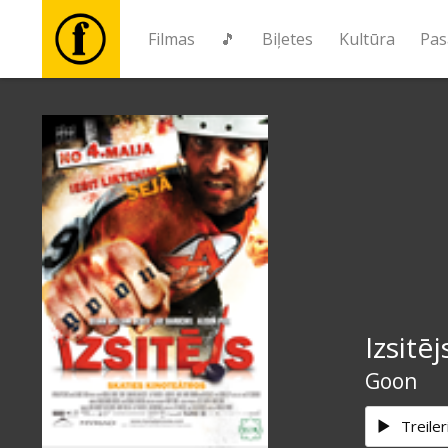
Filmas
🎵
Biļetes
Kultūra
Pas
Filmas
🎵
Biļetes
Kultūra
Izsitēj
Pasākumi
Goon
Ziņas
Treiler