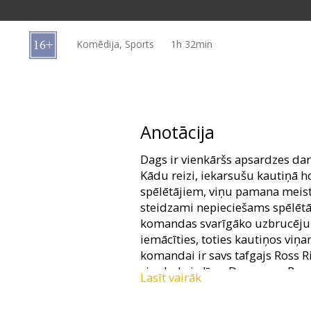
Dāvanu
kartes
Komēdija, Sports
1h 32min
Uzkodas
B2B
Anotācija
Kino
Dags ir vienkāršs apsardzes dar
Klubs
Kādu reizi, iekarsušu kautiņā h
spēlētājiem, viņu pamana meis
steidzami nepieciešams spēlētāj
komandas svarīgāko uzbrucēju. 
iemācīties, toties kautiņos viņ
komandai ir savs tafgajs Ross R
visa hokeja līga. Dagam un Rosa
Lasīt vairāk
varonis ar sava drauga palīdzīb
ap sevi visu komandu un iekaro