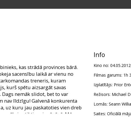
Info
Kino no:
04.05.2012
binieks, kas strādā provinces bārā.
okeja sacensību laikā ar vienu no
Filmas garums:
1h 
tarkomandas treneris, kuram
Izplatītājs:
Prior En
s, kurš spētu aizsargāt savas
Dags nemāk slidot, bet to var
Režisors:
Michael 
am nav līdzīgu! Galvenā konkurenta
Lomās:
Seann Willi
ia, uz kuru jau paskatoties vien dreb
m nāksies tikties vienā cīņā. Mūsu
Saites:
Oficiālā māj
u taisa pārsteidzošu karjeru, sapulcē
 pasaulē labākās (protams, pēc Daga