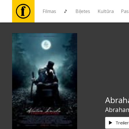
Filmas
🎵
Biļetes
Kultūra
Pas
Filmas
🎵
Biļetes
Kultūra
Abrah
Pasākumi
Abraham
Ziņas
Treiler