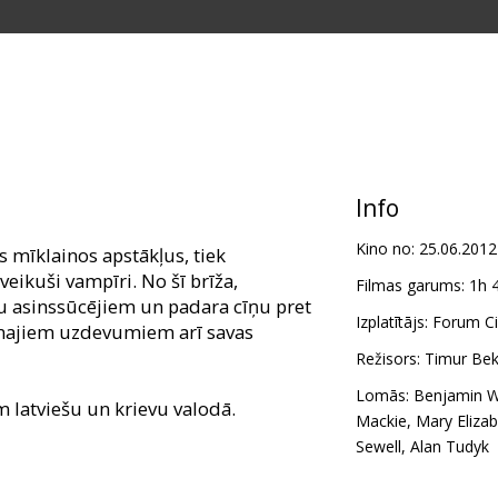
Info
Kino no:
25.06.2012
 mīklainos apstākļus, tiek
veikuši vampīri. No šī brīža,
Filmas garums:
1h 
u asinssūcējiem un padara cīņu pret
Izplatītājs:
Forum Ci
enajiem uzdevumiem arī savas
Režisors:
Timur Be
Lomās:
Benjamin W
m latviešu un krievu valodā.
Mackie
,
Mary Eliza
Sewell
,
Alan Tudyk