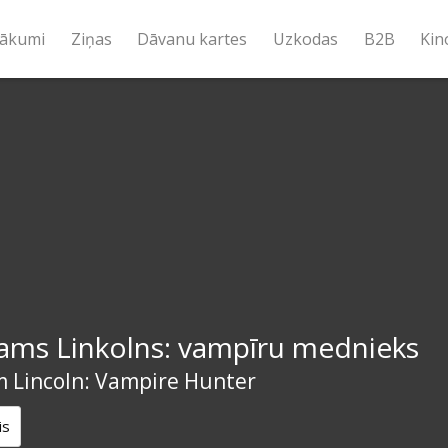
ākumi
Ziņas
Dāvanu kartes
Uzkodas
B2B
Kin
ams Linkolns: vampīru mednieks
 Lincoln: Vampire Hunter
is