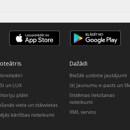
oteātris
Dažādi
 kinoteātri
Biežāk uzdotie jautājumi
SI un LUX
✉️ Jaunumu e-pasts un S
itoriju plāni
Sistēmas lietošanas
noteikumi
ašanās vieta un stāvvietas
XML serviss
šējās kārtības noteikumi