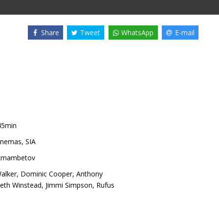
Share
Tweet
WhatsApp
E-mail
45min
nemas, SIA
kmambetov
alker
,
Dominic Cooper
,
Anthony
beth Winstead
,
Jimmi Simpson
,
Rufus