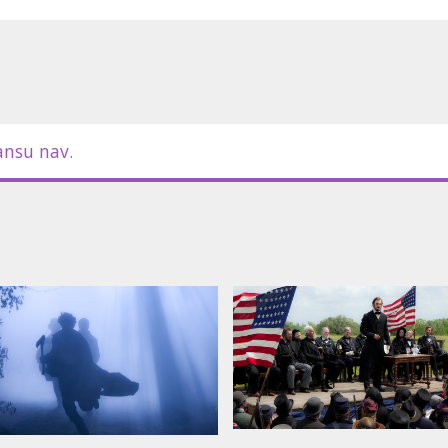
 Sīkāka informācija par formātiem -
ansu nav.