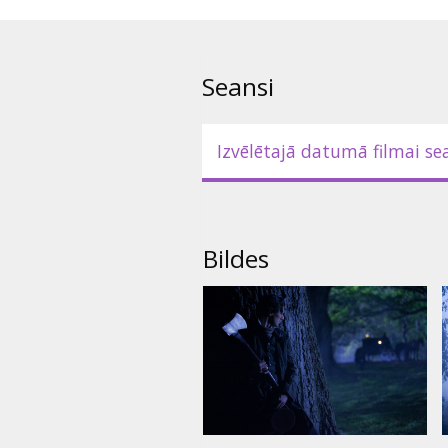
*Atsevišķos kinoteātros arī 2D.
kinoteātru repertuāros.
Seansi
Izvēlētajā datumā filmai se
Bildes