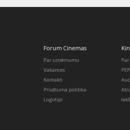
Forum Cinemas
Kin
Par uzņēmumu
Par
Vakances
PEP
Kontakti
Aud
Privātuma politika
Atr
Logotipi
Iek