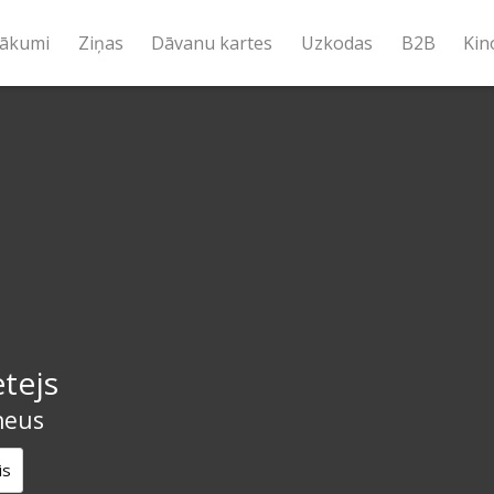
ākumi
Ziņas
Dāvanu kartes
Uzkodas
B2B
Kin
tejs
heus
is