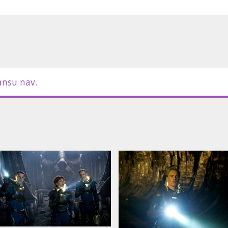
 Sīkāka informācija par formātiem -
ansu nav.