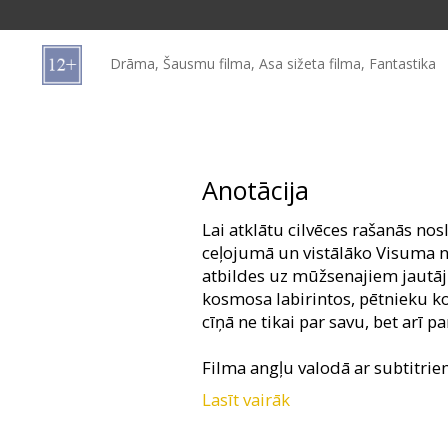
Dāvanu
kartes
Drāma, Šausmu filma, Asa sižeta filma, Fantastika
Uzkodas
B2B
Anotācija
Kino
Lai atklātu cilvēces rašanās 
Klubs
ceļojumā un vistālāko Visuma nos
atbildes uz mūžsenajiem jautā
kosmosa labirintos, pētnieku ko
cīņā ne tikai par savu, bet arī p
Filma angļu valodā ar subtitrie
Lasīt vairāk
Filma 3D formātā.