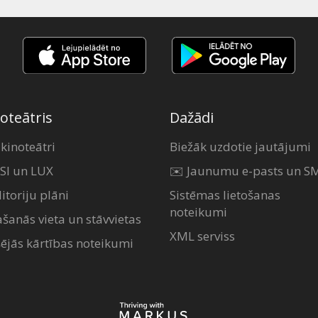
oteātris
Dažādi
 kinoteātri
Biežāk uzdotie jautājumi
SI un LUX
✉️ Jaunumu e-pasts un S
itoriju plāni
Sistēmas lietošanas
noteikumi
ašanās vieta un stāvvietas
XML serviss
šējās kārtības noteikumi