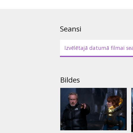
*Atsevišķos kinoteātros arī 2D.
kinoteātru repertuāros.
Seansi
Izvēlētajā datumā filmai se
Bildes