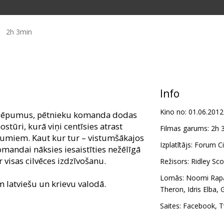
2h 3min
Info
Kino no:
01.06.2012
noslēpumus, pētnieku komanda dodas
tūri, kurā viņi centīsies atrast
Filmas garums:
2h 
jumiem. Kaut kur tur – vistumšākajos
Izplatītājs:
Forum Cin
mandai nāksies iesaistīties nežēlīgā
ar visas cilvēces izdzīvošanu.
Režisors:
Ridley Sco
Lomās:
Noomi Rap
m latviešu un krievu valodā.
Theron
,
Idris Elba
,
Saites:
Facebook
,
T