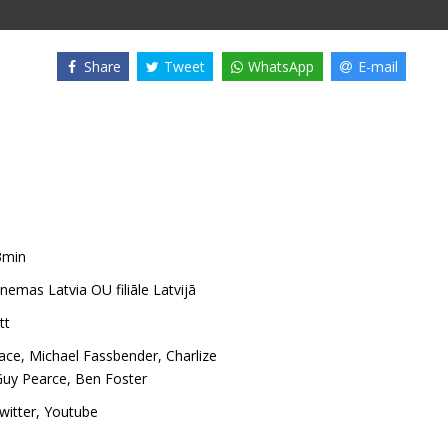
Share
Tweet
WhatsApp
E-mail
3min
emas Latvia OU filiāle Latvijā
tt
ace
,
Michael Fassbender
,
Charlize
Guy Pearce
,
Ben Foster
witter
,
Youtube