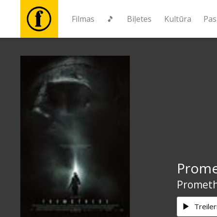
Filmas
🎵
Biļetes
Kultūra
Pas
Filmas
🎵
Biļetes
Kultūra
Prome
Pasākumi
Promet
Ziņas
Treiler