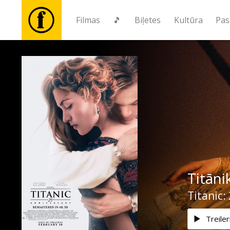
Filmas
🎵
Biļetes
Kultūra
Pas
Filmas
🎵
Biļetes
Kultūra
Titāni
Pasākumi
Titanic:
Ziņas
Treiler