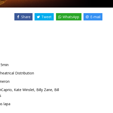
Share
Tweet
WhatsApp
E-mail
15min
heatrical Distribution
meron
iCaprio
,
Kate Winslet
,
Billy Zane
,
Bill
s
as lapa