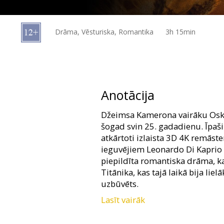
Dāvanu
kartes
Drāma, Vēsturiska, Romantika
3h 15min
Uzkodas
B2B
Anotācija
Kino
Džeimsa Kamerona vairāku Oskar
Klubs
šogad svin 25. gadadienu. Īpaš
atkārtoti izlaista 3D 4K remāste
ieguvējiem Leonardo Di Kaprio u
piepildīta romantiska drāma, 
Titānika, kas tajā laikā bija lie
uzbūvēts.
Lasīt vairāk
Seansi 3D formātā. Filma angļu 
krievu valodā.