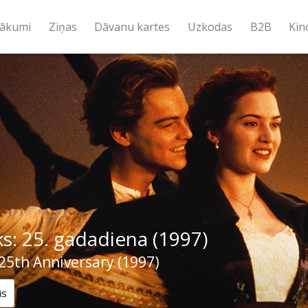
ākumi
Ziņas
Dāvanu kartes
Uzkodas
B2B
Kin
ks: 25. gadadiena (1997)
 25th Anniversary (1997)
is