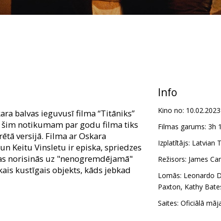
Info
Kino no:
10.02.2023
a balvas ieguvusī filma “Titāniks”
i šim notikumam par godu filma tiks
Filmas garums:
3h 
rētā versijā. Filma ar Oskara
Izplatītājs:
Latvian T
n Keitu Vinsletu ir episka, spriedzes
kas norisinās uz "nenogremdējamā"
Režisors:
James Ca
lākais kustīgais objekts, kāds jebkad
Lomās:
Leonardo D
Paxton
,
Kathy Bate
valodā ar subtitriem latviešu un
Saites:
Oficiālā māj