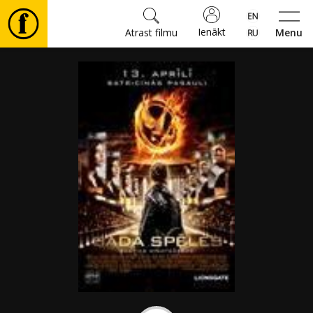
Ienākt
Atrast filmu
Menu
Filmas
🎵
Biļetes
Kultūra
Pasākumi
Ziņas