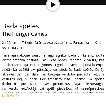
Dāvanu
kartes
Uzkodas
Bada spēles
The Hunger Games
B2B
2h 22min
|
Trilleris, Drāma, Asa sižeta filma, Fantastika
|
Kino
no:
13.04.2012
Kino
Klubs
Tuvākajā nākotnē sausuma, ugunsgrēku, bada un kara izmocītā
Ziemeļamerika pazudīs. Tās vietā rodas Panama – valsts, kas
iedalīta Kapitolijā un 12 reģionos. Ik gadu no viena reģiona loterijas
veidā tika izvēlēti divi pārstāvji, kas piedalās Bada spēlēs. Daļēji
izklaides dēļ, bet daļēji arī bargajā verdzībā pakļautā reģiona
vēstures dēļ‚ šī spēle tiek translēta visā Panamā. 24 spēles
dalībnieki ir spiesti iznīcināt savus pretiniekus – šajā spēlē noraugās
visi valsts iedzīvotāji. Lai spēlē piedalītos kā kalnrūpniecības
reģiona sieviešu pārstāve, tiek izvēlēta Katnises jaunākā māsa
Lasīt vairāk
Prima, Katnise piedāvā to nomainīt. Viņa un viņas partneris Pīta
būs spiesti cīnīties ar spēcīgajiem un stiprajiem citu reģionu