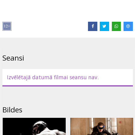
Izplatītājs:
Acme Film SIA
Režisors:
Christopher Nolan
Lomās:
Christian Bale
,
Anne Hathaway
,
Tom Hardy
,
Marion
Cotillard
,
Joseph Gordon-Levitt
,
Michael Caine
,
Gary Oldman
,
Morgan Freeman
Saites:
Oficiālā mājas lapa
Seansi
Izvēlētajā datumā filmai seansu nav.
Bildes