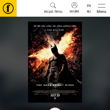
Ienākt
Atrast filmu
Menu
Filmas
🎵
Biļetes
Kultūra
Pasākumi
Ziņas