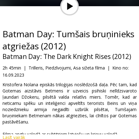
Dāvanu
kartes
Uzkodas
Batman Day: Tumšais bruņinieks
atgriežas (2012)
B2B
Batman Day: The Dark Knight Rises (2012)
Kino
2h 45min
|
Trilleris, Piedzīvojumi, Asa sižeta filma
|
Kino no:
Klubs
16.09.2023
Kristofera Nolana episkās triloģijas noslēdzošā daļa. Pēc tam, kad
Gotemas aizstāvis Betmens ir uzveicis psihiski nelīdzsvaroto
ļaundari Džokeru, pilsētā valda relatīvs miers. Tomēr, kad ar
neticamu spēku un inteliģenci apveltīts terorists Beins un viņa
noziedznieku armija negaidīti uzbrūk pilsētai, Tumšajam
bruņiniekam Betmenam nākas atgriezties, lai cīnītos par Gotemas
pastāvēšanu.
Filma angļu valodā ar subtitriem latviešu un krievu valodā.
Lasīt vairāk