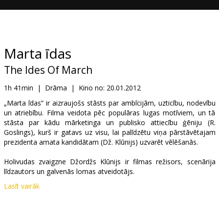
Dāvanu
kartes
Uzkodas
Marta īdas
The Ides Of March
B2B
1h 41min
|
Drāma
|
Kino no:
20.01.2012
Kino
„Marta īdas” ir aizraujošs stāsts par ambīcijām, uzticību, nodevību
un atriebību. Filma veidota pēc populāras lugas motīviem, un tā
Klubs
stāsta par kādu mārketinga un publisko attiecību ģēniju (R.
Goslings), kurš ir gatavs uz visu, lai palīdzētu viņa pārstāvētajam
prezidenta amata kandidātam (Dž. Klūnijs) uzvarēt vēlēšanās.
Holivudas zvaigzne Džordžs Klūnijs ir filmas režisors, scenārija
līdzautors un galvenās lomas atveidotājs.
Lasīt vairāk
„Marta īdas” atklāja 68. Venēcijas kinofestivālu, kā arī tika
nominēta Zelta lauvas balvai šajā festivālā.