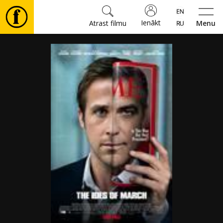
Ienākt
Atrast filmu
Menu
Filmas
🎵
Biļetes
Kultūra
Pasākumi
Ziņas