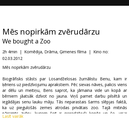
Dāvanu
kartes
Uzkodas
Mēs nopirkām zvērudārzu
We bought a Zoo
B2B
2h 4min
|
Komēdija, Drāma, Ģimenes filma
|
Kino no:
02.03.2012
Kino
Klubs
Mēs nopirkām zvērudārzu
Biogrāfisks stāsts par Losandželosas žurnālistu Benu, kam ir
ķēriens uz piedzīvojumu aprakstiem. Pēc sievas nāves, palicis viens
ar dēlu un meitiņu, Bens saprot, ka jāmaina vide un kopā ar
bērniem jāatsāk dzīvot no jauna. Viņš pamet darbu pilsētā un
iegādājas senu lauku māju. Tās neparastais šarms slēpjas faktā,
ka uz piegulošās zemes atrodas privātais zoo. Tajā mitinās
pārsimts zvēru, kuriem šeit ir pieredzējuši kopēji un šo, visai
Lasīt vairāk
kolorīto kolektīvu vada zinošā Kelija. Tieši patlaban ir jāpabeidz
zoo atjaunošanas darbi, lai to atkal atvērtu apmeklētājiem, bet