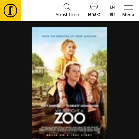
Ienākt
Atrast filmu
Menu
Filmas
🎵
Biļetes
Kultūra
Pasākumi
Ziņas