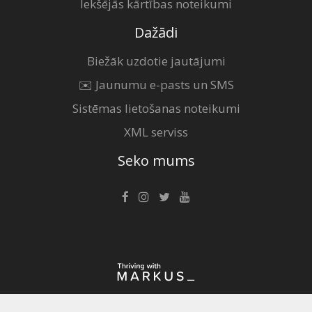
Iekšējās kārtības noteikumi
Dažādi
Biežāk uzdotie jautājumi
✉️ Jaunumu e-pasts un SMS
Sistēmas lietošanas noteikumi
XML serviss
Seko mums