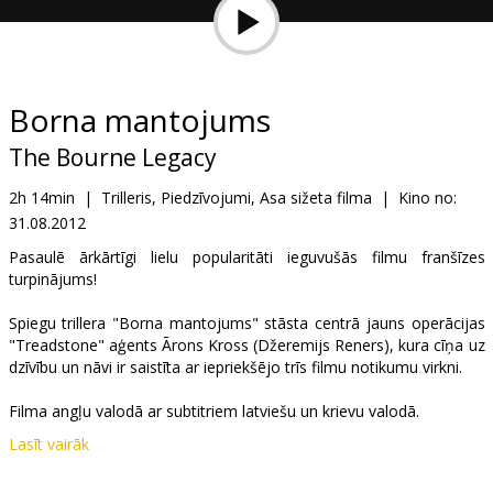
Dāvanu
kartes
Uzkodas
Borna mantojums
The Bourne Legacy
B2B
2h 14min
|
Trilleris, Piedzīvojumi, Asa sižeta filma
|
Kino no:
31.08.2012
Kino
Klubs
Pasaulē ārkārtīgi lielu popularitāti ieguvušās filmu franšīzes
turpinājums!
Spiegu trillera "Borna mantojums" stāsta centrā jauns operācijas
"Treadstone" aģents Ārons Kross (Džeremijs Reners), kura cīņa uz
dzīvību un nāvi ir saistīta ar iepriekšējo trīs filmu notikumu virkni.
Filma angļu valodā ar subtitriem latviešu un krievu valodā.
Lasīt vairāk
Izplatītājs:
Forum Cinemas, SIA