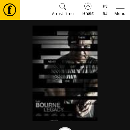
Ienākt
Atrast filmu
Menu
Filmas
🎵
Biļetes
Kultūra
Pasākumi
Ziņas