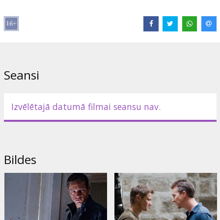
Režisors:
Tony Gilroy
Lomās:
Jeremy Renner
,
Rachel Weisz
,
Edward Norton
,
Albert
Finney
,
Joan Allen
,
Oscar Isaac
,
Scott Glenn
,
Stacy Keach
Saites:
Oficiālā mājas lapa
Seansi
Izvēlētajā datumā filmai seansu nav.
Bildes