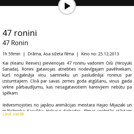
Dāvanu
kartes
Uzkodas
47 ronini
47 Ronin
B2B
1h 59min
|
Drāma, Asa sižeta filma
|
Kino no:
25.12.2013
Kino
Kai (Keanu Reeves) pievienojas 47 roninu vadonim Oiši (Hiroyuki
Sanada). Ronini gatavojas atriebties nodevīgajam pavēlniekam,
Klubs
kurš nogalināja viņu saimnieku un pasludināja roninus par
izstumtajiem. Cīņā par savas zemes goda atgūšanu, viņus gaida
virkne pārbaudījumu, kas nesagatavotiem kareivjiem nebūtu pa
spēkam.
Iedvesmojoties no japāņu animācijas meistara Hajao Mijazaki un
mākslinieka Kacušika Hokusai daiļrades, filmas veidotāji stāstam
Lasīt vairāk
par roniniem piešķir vēl neredzētu krāšņumu un vērienu.
Filma 3D formātā.