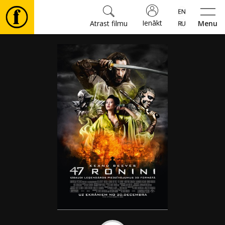
Ienākt
Atrast filmu
Menu
Filmas
🎵
Biļetes
Kultūra
Pasākumi
Ziņas