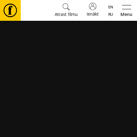
Ienākt
Atrast filmu
Menu
Filmas
🎵
Biļetes
Kultūra
Pasākumi
Ziņas