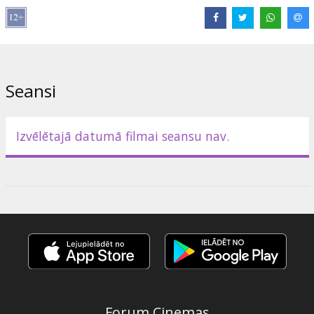
Režisors: Gus van Sant
Filma oriģinālvalodā ar latviešu subtitriem.
Izplatītājs:
SKC
Seansi
Izvēlētajā datumā filmai seansu nav.
Forum Cinemas