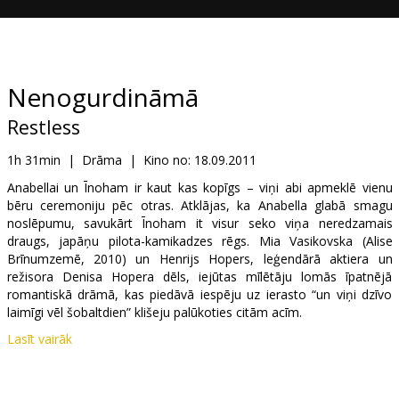
Dāvanu
kartes
Uzkodas
Nenogurdināmā
Restless
B2B
1h 31min
|
Drāma
|
Kino no:
18.09.2011
Kino
Anabellai un Īnoham ir kaut kas kopīgs – viņi abi apmeklē vienu
bēru ceremoniju pēc otras. Atklājas, ka Anabella glabā smagu
Klubs
noslēpumu, savukārt Īnoham it visur seko viņa neredzamais
draugs, japāņu pilota-kamikadzes rēgs. Mia Vasikovska (Alise
Brīnumzemē, 2010) un Henrijs Hopers, leģendārā aktiera un
režisora Denisa Hopera dēls, iejūtas mīlētāju lomās īpatnējā
romantiskā drāmā, kas piedāvā iespēju uz ierasto “un viņi dzīvo
laimīgi vēl šobaltdien” klišeju palūkoties citām acīm.
Lasīt vairāk
Lomās: Mia Wasikowska, Henry Hopper, Elizabeth Cotton, Ryo
Kase