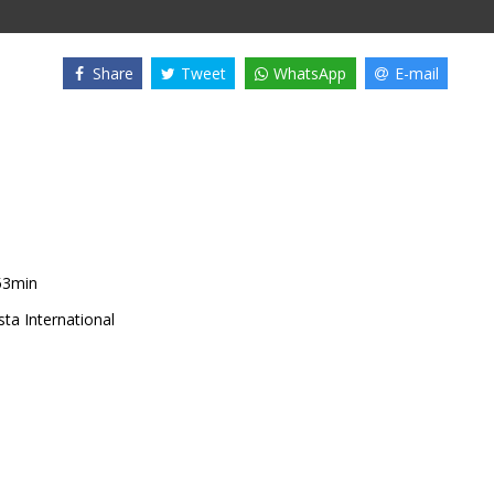
Share
Tweet
WhatsApp
E-mail
53min
ta International