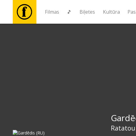
Filmas
🎵
Biļetes
Kultūra
Pas
Filmas
🎵
Biļetes
Kultūra
Pasākumi
Gardēd
Ziņas
Ratatoui