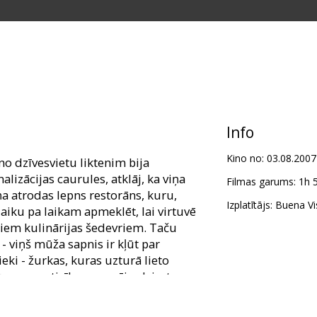
Info
Kino no:
03.08.2007
o dzīvesvietu liktenim bija
nalizācijas caurules, atklāj, ka viņa
Filmas garums:
1h 
iņa atrodas lepns restorāns, kuru,
Izplatītājs:
Buena Vis
 laiku pa laikam apmeklēt, lai virtuvē
iem kulinārijas šedevriem. Taču
- viņš mūža sapnis ir kļūt par
eki - žurkas, kuras uzturā lieto
ņam neuzticību grauzēju dzimtas
i cenšas tikt vaļā no uzmācīgā
vīnī saprot Remī vājību pret