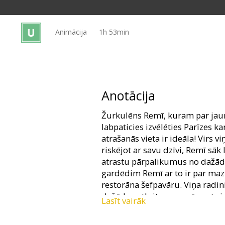
Dāvanu
kartes
Animācija
1h 53min
Uzkodas
B2B
Anotācija
Kino
Žurkulēns Remī, kuram par jaun
Klubs
labpaticies izvēlēties Parīzes ka
atrašanās vieta ir ideāla! Virs v
riskējot ar savu dzīvi, Remī sāk
atrastu pārpalikumus no dažād
gardēdim Remī ar to ir par maz 
restorāna šefpavāru. Viņa radini
dažādus atkritumus, pārmet vi
Lasīt vairāk
tradīcijām, restorāna darbiniek
ciemiņa, un tikai apkopējs Ling