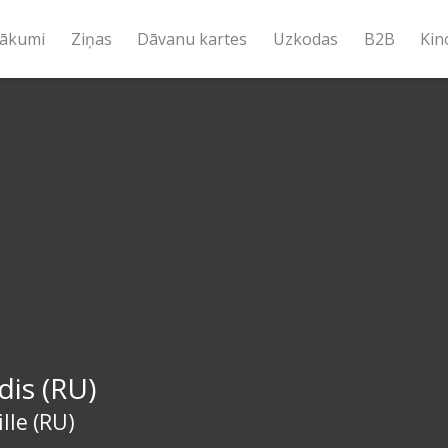
ākumi
Ziņas
Dāvanu kartes
Uzkodas
B2B
Kin
is (RU)
lle (RU)