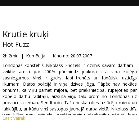
Dāvanu
kartes
Uzkodas
Krutie kruķi
Hot Fuzz
B2B
2h 2min
|
Komēdija
|
Kino no:
20.07.2007
Kino
Londonas konstebls Nikolass Endžels ir dzimis savam darbam -
veiktie aresti par 400% pārsniedz jebkura cita viņa kolēģa
Klubs
sasniegumus. Viņš ir gudrs, labi trenēts un fanātiski uzticīgs
likumam. Darbs policijā ir viņa dzīves jēga. Tāpēc nav nekāds
brīnums, ka viņu pamet mīļotā, bet priekšniecība, rūpējoties par
kopējo darbu rādītāju, aizsūta viņu tālu prom no Londonas uz
provinces ciematu Sendfordu. Taču neskatoties uz ārējo mieru un
labklājību, ar kādu viņš sastopas jaunajā darba vietā, Nikolass drīz
vien kļūst par liecinieku noslēpumainu slepkavību sērijai, kuru
Lasīt vairāk
vietējie policisti noraksta kā nelaimes gadījumus.
Lomās: Simon Pegg, Nick Frost, Jim Broadbent, Paddy Considine,