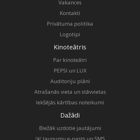
Vakances
Kontakti
Privātuma politika
Logotipi
Kinoteātris
Par kinoteātri
PEPSI un LUX
Auditoriju plāni
Atrašanās vieta un stāvvietas
Iekšējās kārtības noteikumi
Dažādi
Biežāk uzdotie jautājumi
✉️ Jaunumu e-pasts un SMS