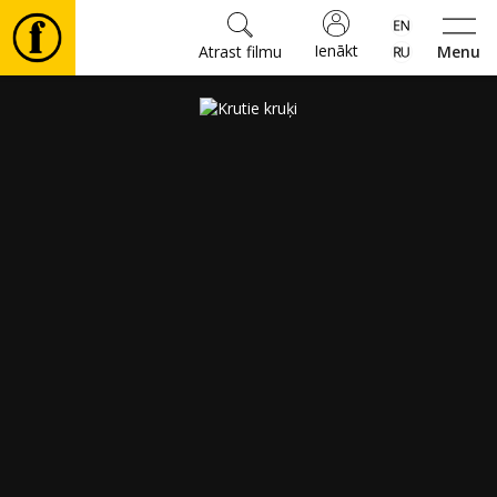
Ienākt
Atrast filmu
Menu
Filmas
🎵
Biļetes
Kultūra
Pasākumi
Ziņas