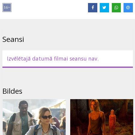
Filma angļu valodā ar subtitriem latviešu un krievu valodā.
Izplatītājs:
Warner Bros. Pictures International
Seansi
Izvēlētajā datumā filmai seansu nav.
Bildes