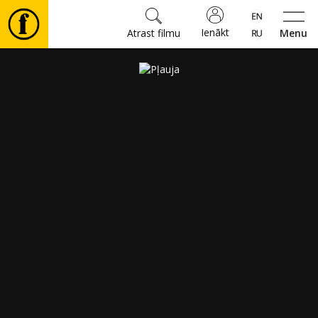
Ienākt
Atrast filmu
Menu
Filmas
🎵
Biļetes
Kultūra
Pasākumi
Ziņas