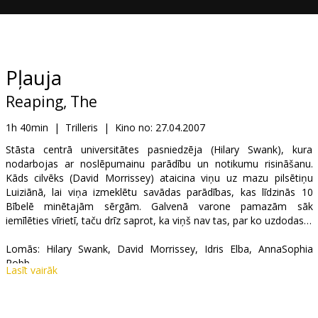
Dāvanu
kartes
Uzkodas
Pļauja
Reaping, The
B2B
1h 40min
|
Trilleris
|
Kino no:
27.04.2007
Kino
Stāsta centrā universitātes pasniedzēja (Hilary Swank), kura
nodarbojas ar noslēpumainu parādību un notikumu risināšanu.
Klubs
Kāds cilvēks (David Morrissey) ataicina viņu uz mazu pilsētiņu
Luiziānā, lai viņa izmeklētu savādas parādības, kas līdzinās 10
Bībelē minētajām sērgām. Galvenā varone pamazām sāk
iemīlēties vīrietī, taču drīz saprot, ka viņš nav tas, par ko uzdodas…
Lomās: Hilary Swank, David Morrissey, Idris Elba, AnnaSophia
Robb
Lasīt vairāk
Režisors: Stephen Hopkins