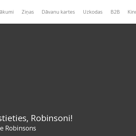
ākumi
Ziņas
Dāvanu kartes
Uzkodas
B2B
Kin
stieties, Robinsoni!
e Robinsons