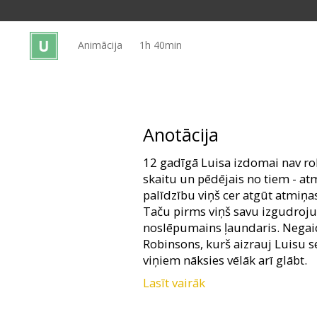
Dāvanu
kartes
Animācija
1h 40min
Uzkodas
B2B
Anotācija
Kino
12 gadīgā Luisa izdomai nav r
Klubs
skaitu un pēdējais no tiem - atm
palīdzību viņš cer atgūt atmiņa
Taču pirms viņš savu izgudrojum
noslēpumains ļaundaris. Negaid
Robinsons, kurš aizrauj Luisu s
viņiem nāksies vēlāk arī glābt.
Lasīt vairāk
Lomas ierunājuši: Angela Basse
Adam West, Laurie Metcalf, To