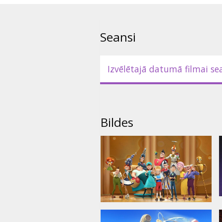
Režisors: Steve Anderson
Seansi
Filma angļu valodā ar subtitrie
Izvēlētajā datumā filmai se
Bildes