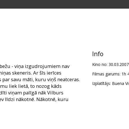
Info
Kino no:
30.03.2007
obežu - viņa izgudrojumiem nav
iņas skeneris. Ar šīs ierīces
Filmas garums:
1h 
s par savu māti, kuru viņš neatceras.
Izplatītājs:
Buena Vis
u liek lietā, to nozog kāds
īti viņam palīgā nāk Vilburs
ev līdzi nākotnē. Nākotnē, kuru
tt, Tom Selleck, Harland Williams,
m Kenny, Ethan Sandler