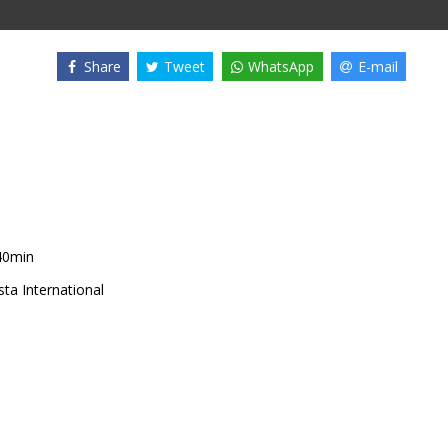
Share
Tweet
WhatsApp
E-mail
40min
ta International