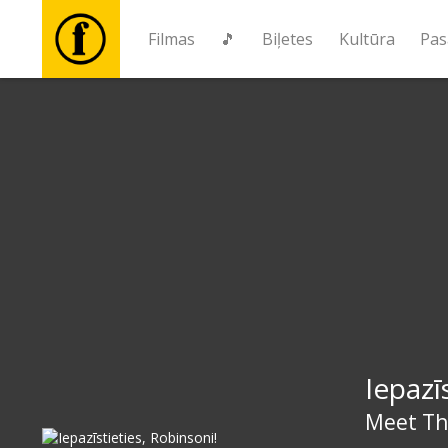
Filmas
🎵
Biļetes
Kultūra
Pas
Filmas
🎵
Biļetes
Kultūra
Pasākumi
Iepazī
Ziņas
Meet Th