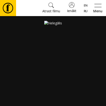
Ienākt
Atrast filmu
Menu
Filmas
🎵
Biļetes
Kultūra
Pasākumi
Ziņas