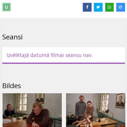
leģendu un izpildītu Centra uzdevumu, varonim atkal jākļūst par
nelegāli. Tikai šoreiz - savā dzimtajā valstī.
Lomās: Aleksejs Serebrjakovs, Anatolijs Petrovs, Sergejs
Umanovs, Olga Albanova, Sergejs Barkovskis, Jekaterina Untilova
Seansi
Režija: Boriss Frumins, Jurijs Ļebedevs
Filma krievu valodā.
Izvēlētajā datumā filmai seansu nav.
Izplatītājs:
Alexander Studio Group
Bildes