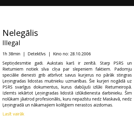
Dāvanu
kartes
Uzkodas
Nelegālis
Illegal
B2B
1h 38min
|
Detektīvs
|
Kino no:
28.10.2006
Kino
Septiņdesmitie gadi. Aukstais karš ir zenītā. Starp PSRS un
Rietumiem notiek sīva cīņa par slepeniem faktiem. Padomju
Klubs
speciālie dienesti grib atbrīvot savus kurjerus no pārāk stingras
Ļeņingradas lidostas muitnieku uzmanības. Šie kurjeri nogādā uz
PSRS svarīgus dokumentus, kurus dabūjuši izlūki Rietumeiropā.
Izlemts iekārtot Ļeņingradas lidostā izlūkdienesta darbinieku. Šim
nolūkam jāatrod profesionālis, kuru nepazīstu nedz Maskavā, nedz
Ļeņingradā un nākamajiem kolēģiem nerastos aizdomas.
Lasīt vairāk
Lai izpildītu šo atbildīgo uzdevumu, Centrs atsauc uz PSRS savu
pieredzējušo aģentu. Šis izlūks jau daudzus gadus strādā Helsinkos
un dzimtenē viņu neviens nepazīst. Tagad, lai dzīvotu ar jauno