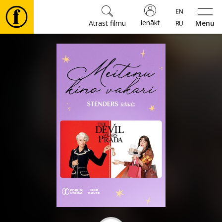
Ienākt
Atrast filmu
Menu
Filmas
🎵
Biļetes
Kultūra
Pasākumi
Ziņas