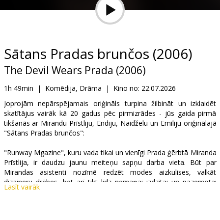
Dāvanu
kartes
Uzkodas
Sātans Pradas brunčos (2006)
The Devil Wears Prada (2006)
B2B
1h 49min
|
Komēdija, Drāma
|
Kino no:
22.07.2026
Kino
Joprojām nepārspējamais oriģināls turpina žilbināt un izklaidēt
skatītājus vairāk kā 20 gadus pēc pirmizrādes - jūs gaida pirmā
Klubs
tikšanās ar Mirandu Prīstliju, Endiju, Naidželu un Emīliju oriģinālajā
"Sātans Pradas brunčos":
"Runway Mgazine", kuru vada tikai un vienīgi Prada ģērbtā Miranda
Prīstlija, ir daudzu jaunu meiteņu sapņu darba vieta. Būt par
Mirandas asistenti nozīmē redzēt modes aizkulises, valkāt
dizaineru drēbes, bet arī tikt līdz nemaņai izdzītai un pazemotai
Lasīt vairāk
dažādos darba uzdevumo. Endija, jaunā asistente, šajā pasaulē
nonāk pilnīgi nesagatavota. Uzsvērti neievērotai no priekšnieces
puses, viņai ir jālaužas cauri modes pasaules džungļiem.