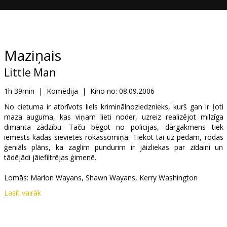
Dāvanu
kartes
Uzkodas
Maziņais
Little Man
B2B
1h 39min
|
Komēdija
|
Kino no:
08.09.2006
Kino
No cietuma ir atbrīvots liels kriminālnoziedznieks, kurš gan ir ļoti
maza auguma, kas viņam lieti noder, uzreiz realizējot milzīga
Klubs
dimanta zādzību. Taču bēgot no policijas, dārgakmens tiek
iemests kādas sievietes rokassomiņā. Tiekot tai uz pēdām, rodas
ģeniāls plāns, ka zaglim pundurim ir jāizliekas par zīdaini un
tādējādi jāiefiltrējas ģimenē.
Lomās: Marlon Wayans, Shawn Wayans, Kerry Washington
Lasīt vairāk
Režisors Keenen Ivory Wayans
Angļu valodā ar subtitriem latviešu un krievu valodā.