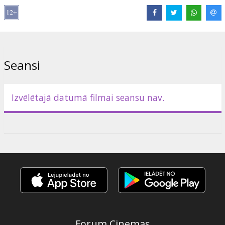
Izplatītājs:
Sony Pictures /Forum Cinemas/
Seansi
Izvēlētajā datumā filmai seansu nav.
Forum Cinemas