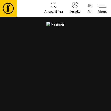
Ienākt
Atrast filmu
Menu
Filmas
🎵
Biļetes
Kultūra
Pasākumi
Ziņas