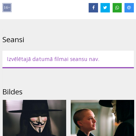
autori - brāļi Vačovski.
Lomās: Natalie Portman, James Purefoy, Stephen Rea, Stephen
Fry, John Hurt, Tim Pigott-Smith, Sinead Cusack
Režisors: James McTeigue
Seansi
Filma angļu valodā ar subtitriem latviešu un krievu valodās.
Izvēlētajā datumā filmai seansu nav.
Izplatītājs:
Warner Bros. Pictures International
Bildes