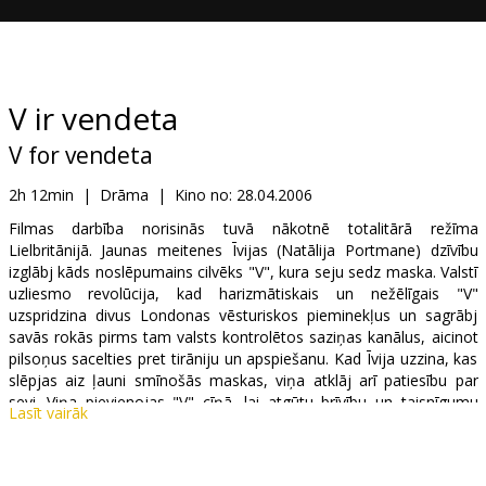
Dāvanu
kartes
Uzkodas
V ir vendeta
V for vendeta
B2B
2h 12min
|
Drāma
|
Kino no:
28.04.2006
Kino
Filmas darbība norisinās tuvā nākotnē totalitārā režīma
Lielbritānijā. Jaunas meitenes Īvijas (Natālija Portmane) dzīvību
Klubs
izglābj kāds noslēpumains cilvēks "V", kura seju sedz maska. Valstī
uzliesmo revolūcija, kad harizmātiskais un nežēlīgais "V"
uzspridzina divus Londonas vēsturiskos pieminekļus un sagrābj
savās rokās pirms tam valsts kontrolētos saziņas kanālus, aicinot
pilsoņus sacelties pret tirāniju un apspiešanu. Kad Īvija uzzina, kas
slēpjas aiz ļauni smīnošās maskas, viņa atklāj arī patiesību par
sevi. Viņa pievienojas "V" cīņā, lai atgūtu brīvību un taisnīgumu
Lasīt vairāk
sabiedrībā, kuru ilgstoši mocījis naids un korupcija.
Filmas scenārija autori un producenti ir kulta triloģijas "Matrikss"