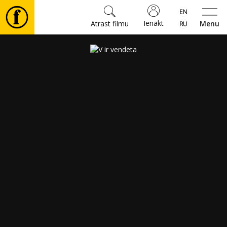
Ienākt
Atrast filmu
Menu
Filmas
🎵
Biļetes
Kultūra
Pasākumi
Ziņas