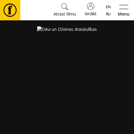
Ienākt
Atrast filmu
Menu
Filmas
🎵
Biļetes
Kultūra
Pasākumi
Ziņas