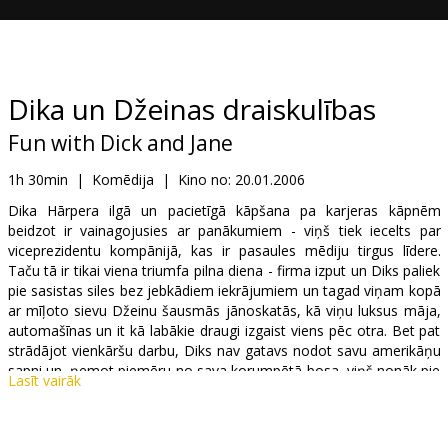
Dāvanu
kartes
Uzkodas
Dika un Džeinas draiskulības
Fun with Dick and Jane
B2B
1h 30min
|
Komēdija
|
Kino no:
20.01.2006
Kino
Dika Hārpera ilgā un pacietīgā kāpšana pa karjeras kāpnēm
beidzot ir vainagojusies ar panākumiem - viņš tiek iecelts par
Klubs
viceprezidentu kompānijā, kas ir pasaules mēdiju tirgus līdere.
Taču tā ir tikai viena triumfa pilna diena - firma izput un Diks paliek
pie sasistas siles bez jebkādiem iekrājumiem un tagad viņam kopā
ar mīļoto sievu Džeinu šausmās jānoskatās, kā viņu luksus māja,
automašīnas un it kā labākie draugi izgaist viens pēc otra. Bet pat
strādājot vienkāršu darbu, Diks nav gatavs nodot savu amerikāņu
sapni un, ņemot piemēru no sava korumpētā bosa, viņš nonāk pie
Lasīt vairāk
lieliskas idejas - ja jau zagt var viņa boss, tad arī Dikam tas nesīs
savu labumu.