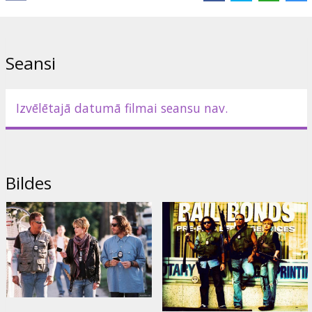
Lomās: Keira Knightley, Mickey Rourke, Lucy Liu, Christopher
Walken, Mena Suvari, Jacqueline Bisset
Seansi
Režisors: Tony Scott
Filma angļu valodā ar subtitriem latviešu un krievu valodās.
Izvēlētajā datumā filmai seansu nav.
Izplatītājs:
Acme Film SIA
Bildes