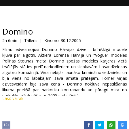
Dāvanu
kartes
Uzkodas
Domino
2h 6min
|
Trilleris
|
Kino no:
30.12.2005
B2B
Filmu iedvesmojusi Domino Hārvijas dzīve - brīnišķīgā modele
kļuva par algotni. Aktiera Lorensa Hārvija un "Vogue" modeles
Kino
Polīnas Stounas meita Domino spožas medeles karjeras vietā
izvēlējās stāties pretī narkodīleriem un slepkavām Losandželosas
Klubs
algotņu kompānijā. Viņa nebijās ļaunāko kriminālnoziedznieku un
bija viena no labākajām sava amata pratējām. Tomēr viņas
dzīvesveidam bija sava cena - Domino nokļuva nepatikšanās
likuma priekšā par narkotiku kontrabandu un pāragri mira no
narkotiku pārdozēšanas 2005.gada jūnijā.
Lasīt vairāk
Tonija Skota ("Top Gun", "True Romance", "Enemy of the State")
filmas titullomu spēlē aktrise Keira Naitlija, piedalās arī tādas
zvaigznes kā Mikijs Rurks, Lusija Liu, Kristofers Volkens, Mena
Suvari, Edgars Ramiress un Meisija Greja.