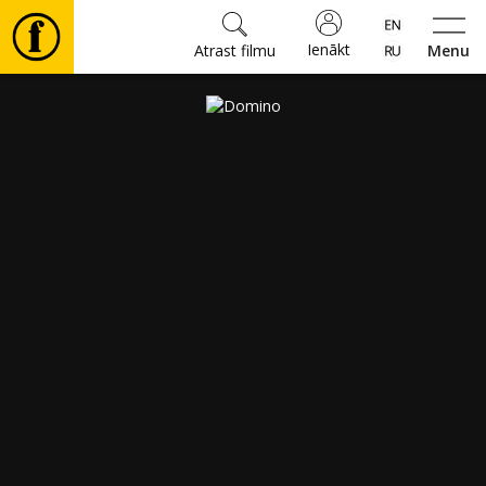
Ienākt
Atrast filmu
Menu
Filmas
🎵
Biļetes
Kultūra
Pasākumi
Ziņas