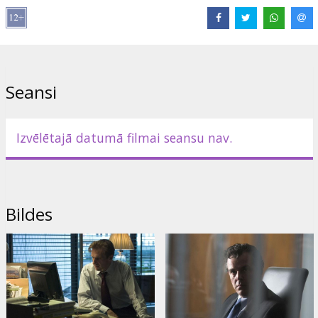
spējis iedomāties.
Filmas "Uzticīgais dārznieks" pamatā ir Džona le Karē romāns, to
ekranizējis ASV Kinoakadēmijas balvu "Oskars" ieguvušais
brazīliešu režisors Fernando Meirejs ("Dievu pilsēta").
Seansi
Lomās: Ralph Fiennes, Rachel Weisz, Hubert Koundé, Danny
Huston, Bill Nighy
Filma angļu valodā ar subtitriem latviešu un krievu valodās.
Izvēlētajā datumā filmai seansu nav.
Izplatītājs:
Acme Film SIA
Bildes