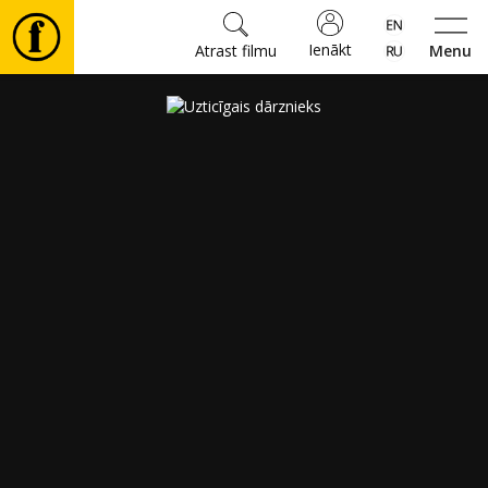
Ienākt
Atrast filmu
Menu
Filmas
🎵
Biļetes
Kultūra
Pasākumi
Ziņas