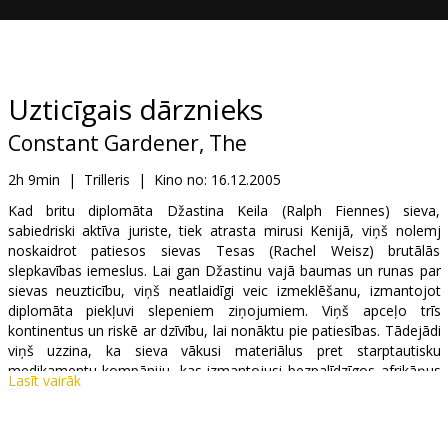
Dāvanu
kartes
Uzkodas
Uzticīgais dārznieks
Constant Gardener, The
B2B
2h 9min
|
Trilleris
|
Kino no:
16.12.2005
Kino
Kad britu diplomāta Džastina Keila (Ralph Fiennes) sieva,
sabiedriski aktīva juriste, tiek atrasta mirusi Kenijā, viņš nolemj
Klubs
noskaidrot patiesos sievas Tesas (Rachel Weisz) brutālās
slepkavības iemeslus. Lai gan Džastinu vajā baumas un runas par
sievas neuzticību, viņš neatlaidīgi veic izmeklēšanu, izmantojot
diplomāta piekļuvi slepeniem ziņojumiem. Viņš apceļo trīs
kontinentus un riskē ar dzīvību, lai nonāktu pie patiesības. Tādejādi
viņš uzzina, ka sieva vākusi materiālus pret starptautisku
medikamentu kompāniju, kas izmantojusi bezpalīdzīgos afrikāņus
Lasīt vairāk
kā izmēģinājuma trusīšus uz prettuberkulozes līdzekli ar fatālām
blakus parādībām. Tiem, kam būtu bijis visizdevīgāk Tesu
apklusināt, izrādās Džastinam tuvāki nekā viņš jebkad to būtu