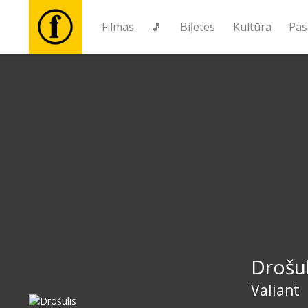
Filmas
🎵
Biļetes
Kultūra
Pas
Filmas
🎵
Biļetes
Kultūra
Pasākumi
Drošul
Ziņas
Valiant