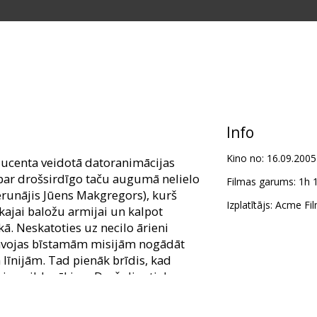
Info
Kino no:
16.09.2005
ducenta veidotā datoranimācijas
par drošsirdīgo taču augumā nelielo
Filmas garums:
1h 
erunājis Jūens Makgregors), kurš
Izplatītājs:
Acme Fil
kajai baložu armijai un kalpot
ā. Neskatoties uz necilo ārieni
tavojas bīstamām misijām nogādāt
 līnijām. Tad pienāk brīdis, kad
mi papildspēki un Drošulim tiek
šulis ar saviem spārnotajiem biedriem
nevis ar spēcīgiem spārniem, bet gan