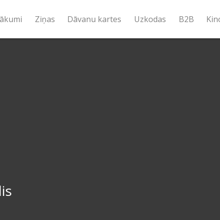
ākumi
Ziņas
Dāvanu kartes
Uzkodas
B2B
Kin
is