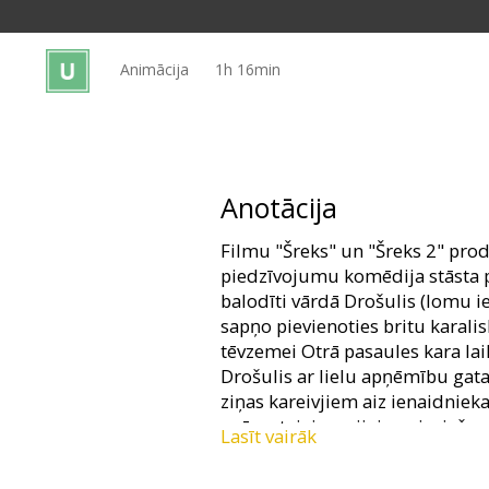
Dāvanu
kartes
Animācija
1h 16min
Uzkodas
B2B
Anotācija
Kino
Filmu "Šreks" un "Šreks 2" pro
Klubs
piedzīvojumu komēdija stāsta 
balodīti vārdā Drošulis (lomu i
sapņo pievienoties britu karalis
tēvzemei Otrā pasaules kara laik
Drošulis ar lielu apņēmību ga
ziņas kareivjiem aiz ienaidnieka
spārnotajai armijai nepiecieša
Lasīt vairāk
uzticēts lielais uzdevums. Dro
pierāda, ka kaut ko panākt var 