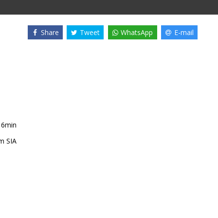
Share
Tweet
WhatsApp
E-mail
16min
m SIA