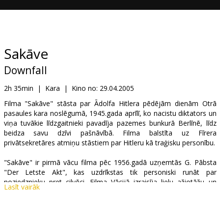
Dāvanu
kartes
Uzkodas
Sakāve
Downfall
B2B
2h 35min
|
Kara
|
Kino no:
29.04.2005
Kino
Filma "Sakāve" stāsta par Ādolfa Hitlera pēdējām dienām Otrā
pasaules kara noslēgumā, 1945.gada aprīlī, ko nacistu diktators un
Klubs
viņa tuvākie līdzgaitnieki pavadīja pazemes bunkurā Berlīnē, līdz
beidza savu dzīvi pašnāvībā. Filma balstīta uz Fīrera
privātsekretāres atmiņu stāstiem par Hitleru kā traģisku personību.
"Sakāve" ir pirmā vācu filma pēc 1956.gadā uzņemtās G. Pābsta
"Der Letste Akt", kas uzdrīkstas tik personiski runāt par
noziedznieku pret cilvēci. Filma Vācijā izraisīja lielu ažiotāžu un
Lasīt vairāk
pretrunīgas kritiķu atsauksmes. Galvenais pārmetums filmas
veidotājiem - līdzjūtīgā attieksme pret Hitleru, kurš tiek rādīts pārāk
cilvēcīgs. Režisors Olivers Hiršbīgels rāda ainas, kurās šveiciešu