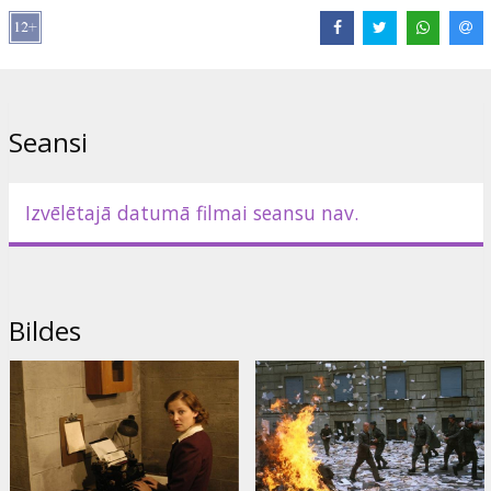
aktiera Bruno Ganca atveidotajam Hitleram pār vaigiem rit asaras,
kliedzot: "Karš ir beidzies!". Viņš smalki izturas pret savām
asistentēm, ir mīļš pret suni.
Filma "Sakāve", ko izdevums "Hollywood Reporter" nosaucis par
"vienu no visu laiku labākajām kara filmām", tika nominēta labākās
Seansi
ārzemju filmas "Oskaram" un citām balvām.
Lomās: Bruno Ganz, Alexandra Maria Lara, Juliane Köhler, Corinna
Harfouch, Thomas Kretschmann, Ulrich Matthes, Heino Ferch
Izvēlētajā datumā filmai seansu nav.
Filma vācu valodā ar subtitriem latviešu un krievu valodās.
Izplatītājs:
Acme Film SIA
Bildes