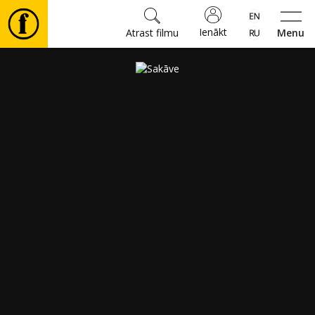
Ienākt
Atrast filmu
Menu
Filmas
🎵
Biļetes
Kultūra
Pasākumi
Ziņas