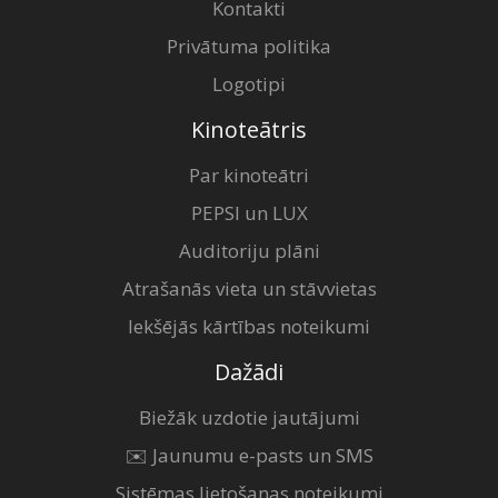
Kontakti
Privātuma politika
Logotipi
Kinoteātris
Par kinoteātri
PEPSI un LUX
Auditoriju plāni
Atrašanās vieta un stāvvietas
Iekšējās kārtības noteikumi
Dažādi
Biežāk uzdotie jautājumi
✉️ Jaunumu e-pasts un SMS
Sistēmas lietošanas noteikumi