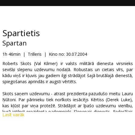
Dāvanu
kartes
Uzkodas
Spartietis
Spartan
B2B
1h 46min
|
Trilleris
|
Kino no:
30.07.2004
Kino
Roberts Skots (Val Kilmer) ir valsts militārā dienesta virsnieks
sevišķi slepenu uzdevumu nodaļā. Robustais un cietais vīrs, par
Klubs
kādu viņš ir kļuvis jau gadiem ilgi strādājot šajā brutālajā dienestā,
spiegošanas aprindās ir augsti vērtēts.
Skots saņem uzdevumu - atrast prezidenta pazudušo meitu Lauru
Ņūtoni. Par pārinieku tiek norīkots iesācējs Kērtiss (Derek Luke),
kas kļūst par viņa protežē. Strādājot ar īpašo uzdevumu vienību,
kurā ietilpst prezidenta padomnieki, Slepenais dienests, Federālais
Lasīt vairāk
izmeklēšanas birojs un CIP, Skots ar Kērtisu uzduras balto vergu
tirgotāju bandai, kam varētu būt kāds sakars ar Lauras pazušanu.
Ar laiku meklēšanas - glābšanas uzdevuma izpildi apgrūtina Kērtisa