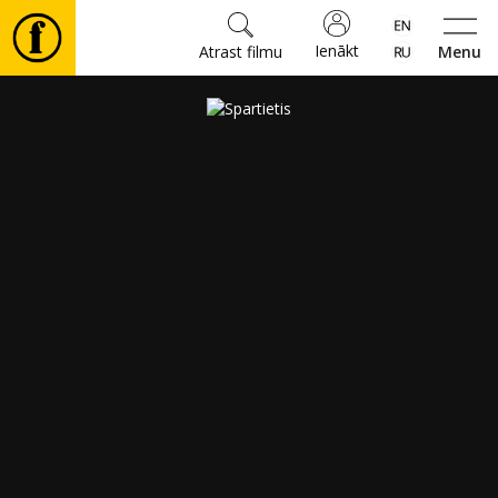
Ienākt
Atrast filmu
Menu
Filmas
🎵
Biļetes
Kultūra
Pasākumi
Ziņas