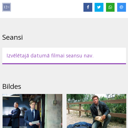
naivitāte un augstāk stāvošo politiskās ambīcijas. Šķiet, ka
augstāko aprindu politiķi Bērčs (Ed O'Neill) un Stodarts (William H.
Macy) zina daudz vairāk par Lauras nolaupīšanu, nekā viņi par to
stāsta. Skots ar Kērtisu jau ir teju uz pēdām Lauras atrašanās
vietai, kad viņu slepenais uzdevums pēkšņi apraujas, jo presē
parādās ziņa par meitenes nāvi. Skots atgriežas mierīgā dzīvē savā
Seansi
lauku īpašumā un nogaidošā mierā gaida kārtējo norīkojumu. Taču
Kērtiss nevar rimties. Viņš uzmeklē Skotu, lai izklāstītu viņam savu
pārliecību par to, ka Laura ir dzīva. Ja tas tā ir, tad viņu
iesaistīšanās izmeklēšanā uz savu galvu, ievilks abus, kopā ar
Izvēlētajā datumā filmai seansu nav.
meiteni bīstamā, visaugstākā līmeņa politiķu sazvērestības virpulī.
Izplatītājs:
Rimaida
Bildes